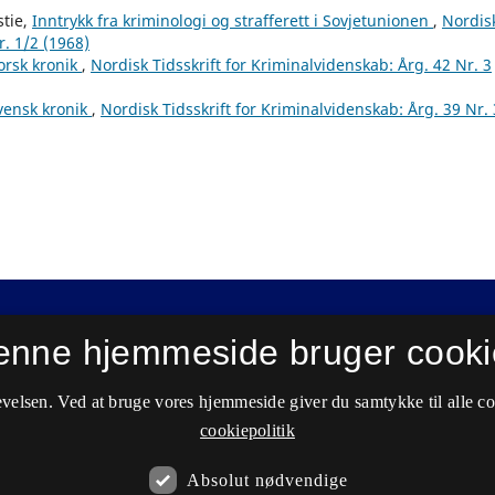
stie,
Inntrykk fra kriminologi og strafferett i Sovjetunionen
,
Nordis
r. 1/2 (1968)
orsk kronik
,
Nordisk Tidsskrift for Kriminalvidenskab: Årg. 42 Nr. 3
vensk kronik
,
Nordisk Tidsskrift for Kriminalvidenskab: Årg. 39 Nr. 
enne hjemmeside bruger cooki
velsen. Ved at bruge vores hjemmeside giver du samtykke til alle c
cookiepolitik
Absolut nødvendige