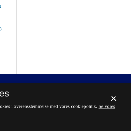
k
3
es
×
ookies i overensstemmelse med vores cookiepolitik.
Se vores