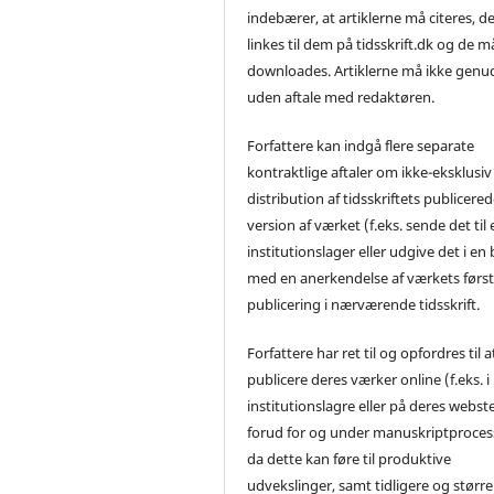
indebærer, at artiklerne må citeres, d
linkes til dem på tidsskrift.dk og de m
downloades. Artiklerne må ikke genu
uden aftale med redaktøren.
Forfattere kan indgå flere separate
kontraktlige aftaler om ikke-eksklusiv
distribution af tidsskriftets publicere
version af værket (f.eks. sende det til 
institutionslager eller udgive det i en
med en anerkendelse af værkets førs
publicering i nærværende tidsskrift.
Forfattere har ret til og opfordres til a
publicere deres værker online (f.eks. i
institutionslagre eller på deres webst
forud for og under manuskriptproces
da dette kan føre til produktive
udvekslinger, samt tidligere og større