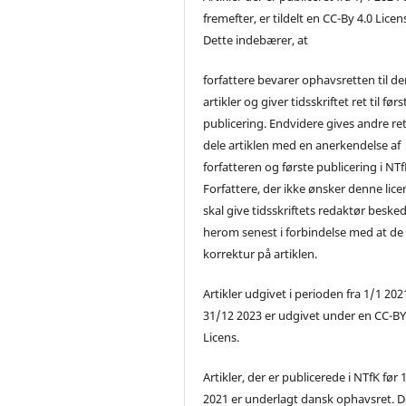
fremefter, er tildelt en CC-By 4.0 Licen
Dette indebærer, at
forfattere bevarer ophavsretten til de
artikler og giver tidsskriftet ret til førs
publicering. Endvidere gives andre ret 
dele artiklen med en anerkendelse af
forfatteren og første publicering i NTf
Forfattere, der ikke ønsker denne lice
skal give tidsskriftets redaktør beske
herom senest i forbindelse med at de
korrektur på artiklen.
Artikler udgivet i perioden fra 1/1 2021
31/12 2023 er udgivet under en CC-B
Licens.
Artikler, der er publicerede i NTfK før 
2021 er underlagt dansk ophavsret. D