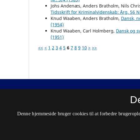
Johs Andenæs, Anders Bratholm, Nils Chri
Tidsskrift for Kriminalvidenskab: Årg. 56 N
Knud Waaben, Anders Bratholm,
Dansk, n
(1954)
Knud Waaben, Carl Holmberg,
Dansk og s
(1951)
<<
<
1
2
3
4
5
6
7
8
9
10
>
>>
Nordisk Tidsskrift for Kriminalvidenskab
D
ISSN 0029-1528 (Trykt)
Denne hjemmeside bruger cookies til at forbedre brugerople
ISSN 2446-3051 (Online)
Tilgængelighedserklæring