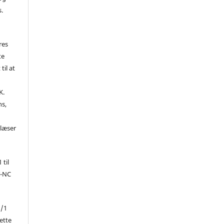
s.
res
te
til at
K.
ns,
d
 læser
 til
Y-NC
1/1
ette