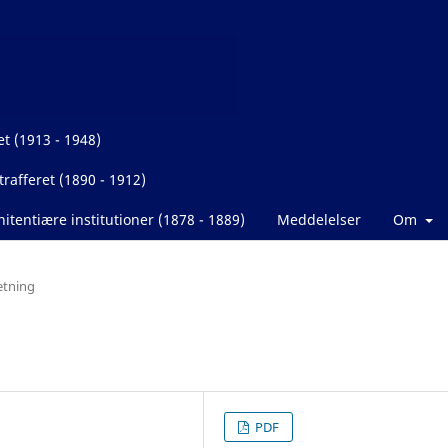
et (1913 - 1948)
rafferet (1890 - 1912)
itentiære institutioner (1878 - 1889)
Meddelelser
Om
etning
PDF