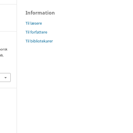
Information
Til læsere
Til forfattere
Til bibliotekarer
norsk
ab
,