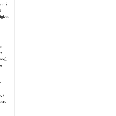
er må
å
dgives
de
et
 bog),
te
t
ed)
sen,