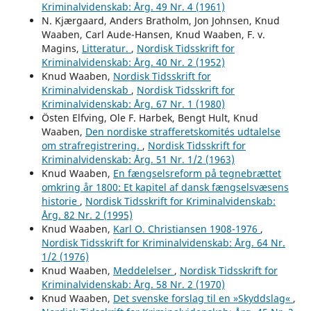
Kriminalvidenskab: Årg. 49 Nr. 4 (1961)
N. Kjærgaard, Anders Bratholm, Jon Johnsen, Knud
Waaben, Carl Aude-Hansen, Knud Waaben, F. v.
Magins,
Litteratur.
,
Nordisk Tidsskrift for
Kriminalvidenskab: Årg. 40 Nr. 2 (1952)
Knud Waaben,
Nordisk Tidsskrift for
Kriminalvidenskab
,
Nordisk Tidsskrift for
Kriminalvidenskab: Årg. 67 Nr. 1 (1980)
Östen Elfving, Ole F. Harbek, Bengt Hult, Knud
Waaben,
Den nordiske strafferetskomités udtalelse
om strafregistrering.
,
Nordisk Tidsskrift for
Kriminalvidenskab: Årg. 51 Nr. 1/2 (1963)
Knud Waaben,
En fængselsreform på tegnebrættet
omkring år 1800: Et kapitel af dansk fængselsvæsens
historie
,
Nordisk Tidsskrift for Kriminalvidenskab:
Årg. 82 Nr. 2 (1995)
Knud Waaben,
Karl O. Christiansen 1908-1976
,
Nordisk Tidsskrift for Kriminalvidenskab: Årg. 64 Nr.
1/2 (1976)
Knud Waaben,
Meddelelser
,
Nordisk Tidsskrift for
Kriminalvidenskab: Årg. 58 Nr. 2 (1970)
Knud Waaben,
Det svenske forslag til en »Skyddslag«
,