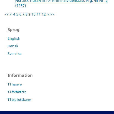
Nordisk Tidsskrift for Kriminalvidenskab: Årg. 45 Nr. 2
(1957)
<<
<
4
5
6
7
8
9
10
11
12
>
>>
Sprog
English
Dansk
Svenska
Information
Til læsere
Til forfattere
Til bibliotekarer