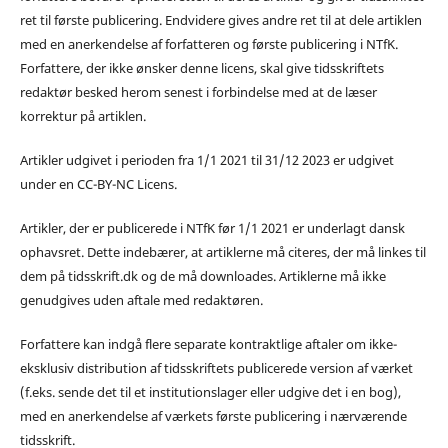
ret til første publicering. Endvidere gives andre ret til at dele artiklen
med en anerkendelse af forfatteren og første publicering i NTfK.
Forfattere, der ikke ønsker denne licens, skal give tidsskriftets
redaktør besked herom senest i forbindelse med at de læser
korrektur på artiklen.
Artikler udgivet i perioden fra 1/1 2021 til 31/12 2023 er udgivet
under en CC-BY-NC Licens.
Artikler, der er publicerede i NTfK før 1/1 2021 er underlagt dansk
ophavsret. Dette indebærer, at artiklerne må citeres, der må linkes til
dem på tidsskrift.dk og de må downloades. Artiklerne må ikke
genudgives uden aftale med redaktøren.
Forfattere kan indgå flere separate kontraktlige aftaler om ikke-
eksklusiv distribution af tidsskriftets publicerede version af værket
(f.eks. sende det til et institutionslager eller udgive det i en bog),
med en anerkendelse af værkets første publicering i nærværende
tidsskrift.