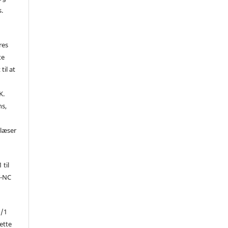
s.
res
te
til at
K.
ns,
d
 læser
 til
Y-NC
1/1
ette