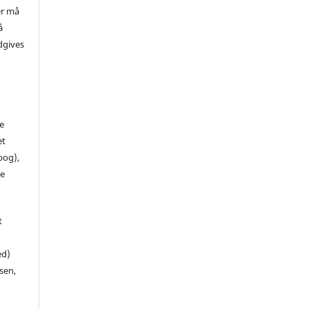
er må
å
dgives
de
et
 bog),
te
t
ed)
sen,