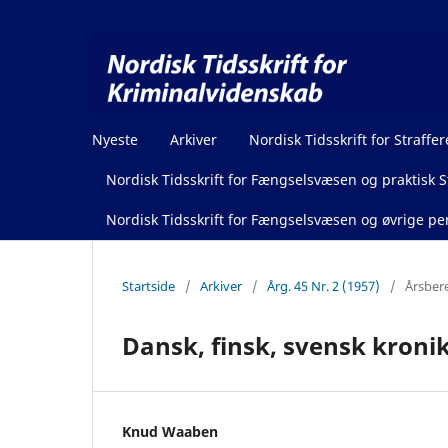
Nyeste
Arkiver
Nordisk Tidsskrift for Straffer
Nordisk Tidsskrift for Fængselsvæsen og praktisk St
Nordisk Tidsskrift for Fængselsvæsen og øvrige pen
Startside
/
Arkiver
/
Årg. 45 Nr. 2 (1957)
/
Årsber
Dansk, finsk, svensk kroni
Knud Waaben