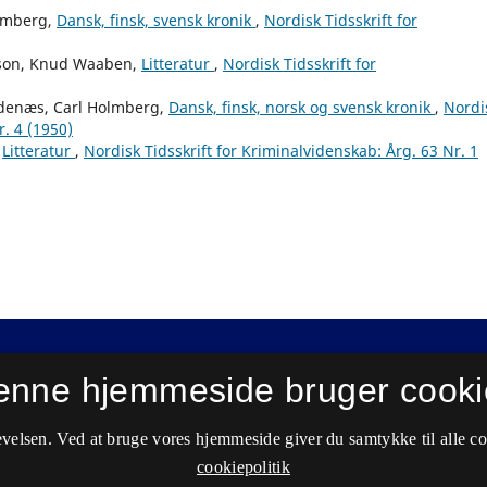
olmberg,
Dansk, finsk, svensk kronik
,
Nordisk Tidsskrift for
rrson, Knud Waaben,
Litteratur
,
Nordisk Tidsskrift for
ndenæs, Carl Holmberg,
Dansk, finsk, norsk og svensk kronik
,
Nordi
r. 4 (1950)
,
Litteratur
,
Nordisk Tidsskrift for Kriminalvidenskab: Årg. 63 Nr. 1
enne hjemmeside bruger cooki
velsen. Ved at bruge vores hjemmeside giver du samtykke til alle c
cookiepolitik