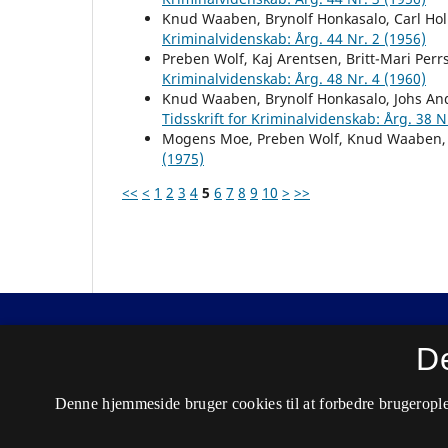
Knud Waaben, Brynolf Honkasalo, Carl H
Kriminalvidenskab: Årg. 44 Nr. 2 (1956)
Preben Wolf, Kaj Arentsen, Britt-Mari Pe
Kriminalvidenskab: Årg. 48 Nr. 4 (1960)
Knud Waaben, Brynolf Honkasalo, Johs A
Tidsskrift for Kriminalvidenskab: Årg. 38 N
Mogens Moe, Preben Wolf, Knud Waaben
(1975)
<<
<
1
2
3
4
5
6
7
8
9
10
>
>>
Nordisk Tidsskrift for Kriminalvidenskab
D
ISSN 0029-1528 (Trykt)
Denne hjemmeside bruger cookies til at forbedre brugerople
ISSN 2446-3051 (Online)
Tilgængelighedserklæring