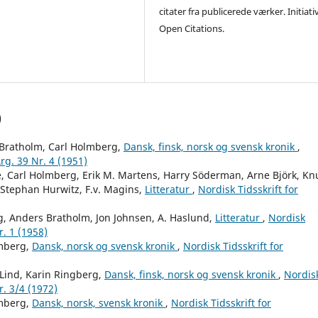
citater fra publicerede værker. Initiati
Open Citations.
)
Bratholm, Carl Holmberg,
Dansk, finsk, norsk og svensk kronik
,
rg. 39 Nr. 4 (1951)
re, Carl Holmberg, Erik M. Martens, Harry Söderman, Arne Björk, K
 Stephan Hurwitz, F.v. Magins,
Litteratur
,
Nordisk Tidsskrift for
g, Anders Bratholm, Jon Johnsen, A. Haslund,
Litteratur
,
Nordisk
r. 1 (1958)
mberg,
Dansk, norsk og svensk kronik
,
Nordisk Tidsskrift for
Lind, Karin Ringberg,
Dansk, finsk, norsk og svensk kronik
,
Nordis
r. 3/4 (1972)
mberg,
Dansk, norsk, svensk kronik
,
Nordisk Tidsskrift for