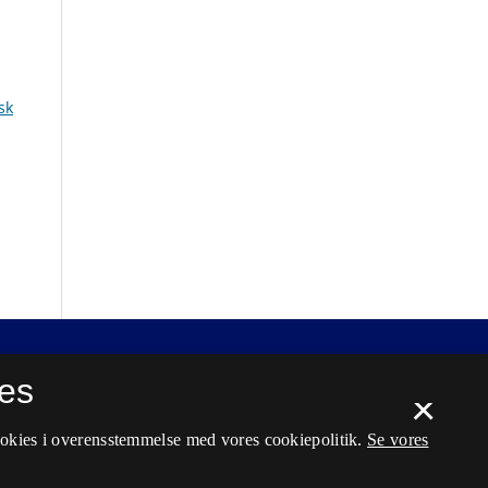
sk
es
×
ookies i overensstemmelse med vores cookiepolitik.
Se vores