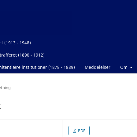
et (1913 - 1948)
rafferet (1890 - 1912)
itentiære institutioner (1878 - 1889)
Meddelelser
Om
etning
k
PDF