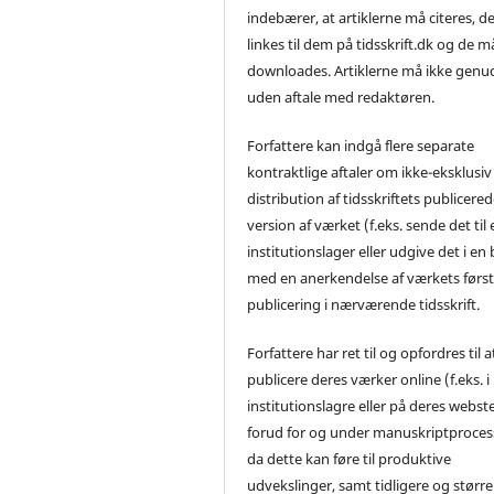
indebærer, at artiklerne må citeres, d
linkes til dem på tidsskrift.dk og de m
downloades. Artiklerne må ikke genu
uden aftale med redaktøren.
Forfattere kan indgå flere separate
kontraktlige aftaler om ikke-eksklusiv
distribution af tidsskriftets publicere
version af værket (f.eks. sende det til 
institutionslager eller udgive det i en
med en anerkendelse af værkets førs
publicering i nærværende tidsskrift.
Forfattere har ret til og opfordres til a
publicere deres værker online (f.eks. i
institutionslagre eller på deres webst
forud for og under manuskriptproces
da dette kan føre til produktive
udvekslinger, samt tidligere og større