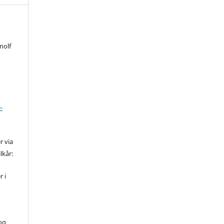
nolf
-
r via
lkår:
r i
 og