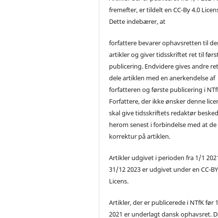
fremefter, er tildelt en CC-By 4.0 Licen
Dette indebærer, at
forfattere bevarer ophavsretten til de
artikler og giver tidsskriftet ret til førs
publicering. Endvidere gives andre ret 
dele artiklen med en anerkendelse af
forfatteren og første publicering i NTf
Forfattere, der ikke ønsker denne lice
skal give tidsskriftets redaktør beske
herom senest i forbindelse med at de
korrektur på artiklen.
Artikler udgivet i perioden fra 1/1 2021
31/12 2023 er udgivet under en CC-B
Licens.
Artikler, der er publicerede i NTfK før 
2021 er underlagt dansk ophavsret. D