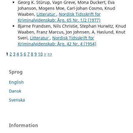
Georg K. Stürup, Vagn Greve, Mona Duckert, Eva
Johanson, Mogens Moe, Carl-Johan Cosmo, Knud
Waaben,
Litteratur
,
Nordisk Tidsskrift for
Kriminalvidenskab: Årg. 65 Nr. 1/2 (1977)
Bjarne Frandsen, Nils Christie, Stephan Hurwitz, Knud
Waaben, Franz Marcus, Jon Johnsen, A. Haslund, Knut
Sveri,
Litteratur
,
Nordisk Tidsskrift for
Kriminalvidenskab: Årg. 42 Nr. 4 (1954)
1
2
3
4
5
6
7
8
9
10
>
>>
Sprog
English
Dansk
Svenska
Information