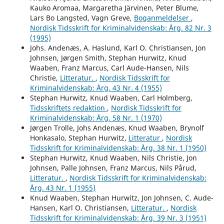
Kauko Aromaa, Margaretha Järvinen, Peter Blume,
Lars Bo Langsted, Vagn Greve,
Boganmeldelser
,
Nordisk Tidsskrift for Kriminalvidenskab: Årg. 82 Nr. 3
(1995)
Johs. Andenæs, A. Haslund, Karl O. Christiansen, Jon
Johnsen, Jørgen Smith, Stephan Hurwitz, Knud
Waaben, Franz Marcus, Carl Aude-Hansen, Nils
Christie,
Litteratur.
,
Nordisk Tidsskrift for
Kriminalvidenskab: Årg. 43 Nr. 4 (1955)
Stephan Hurwitz, Knud Waaben, Carl Holmberg,
Tidsskriftets redaktion
,
Nordisk Tidsskrift for
Kriminalvidenskab: Årg. 58 Nr. 1 (1970)
Jørgen Trolle, Johs Andenæs, Knud Waaben, Brynolf
Honkasalo, Stephan Hurwitz,
Litteratur
,
Nordisk
Tidsskrift for Kriminalvidenskab: Årg. 38 Nr. 1 (1950)
Stephan Hurwitz, Knud Waaben, Nils Christie, Jon
Johnsen, Palle Johnsen, Franz Marcus, Nils Pårud,
Litteratur.
,
Nordisk Tidsskrift for Kriminalvidenskab:
Årg. 43 Nr. 1 (1955)
Knud Waaben, Stephan Hurwitz, Jon Johnsen, C. Aude-
Hansen, Karl O. Christiansen,
Litteratur.
,
Nordisk
Tidsskrift for Kriminalvidenskab: Årg. 39 Nr. 3 (1951)