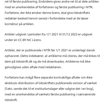
ret til første publicering. Endvidere gives andre ret til at dele artiklen
med en anerkendelse af forfatteren og første publicering i NTfK.
Forfattere, der ikke ønsker denne licens, skal give tidsskriftets
redaktør besked herom senest i forbindelse med at de læser
korrektur på artiklen.
Artikler udgivet i perioden fra 1/1 2021 til 31/12 2023 er udgivet
under en CC-BY-NC Licens.
Artikler, der er publicerede i NTfK før 1/1 2021 er underlagt dansk
ophavsret. Dette indebærer, at artiklerne må citeres, der må linkes til
dem på tidsskrift.dk og de må downloades. Artiklerne må ikke
genudgives uden aftale med redaktøren.
Forfattere kan indgå flere separate kontraktlige aftaler om ikke-
eksklusiv distribution af tidsskriftets publicerede version af værket
(f.eks. sende det til et institutionslager eller udgive det i en bog),
med en anerkendelse af værkets første publicering i nærværende
tidsskrift.