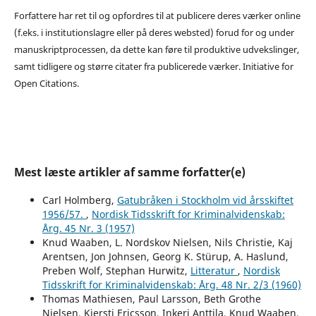
Forfattere har ret til og opfordres til at publicere deres værker online
(f.eks. i institutionslagre eller på deres websted) forud for og under
manuskriptprocessen, da dette kan føre til produktive udvekslinger,
samt tidligere og større citater fra publicerede værker. Initiative for
Open Citations.
Mest læste artikler af samme forfatter(e)
Carl Holmberg,
Gatubråken i Stockholm vid årsskiftet
1956/57.
,
Nordisk Tidsskrift for Kriminalvidenskab:
Årg. 45 Nr. 3 (1957)
Knud Waaben, L. Nordskov Nielsen, Nils Christie, Kaj
Arentsen, Jon Johnsen, Georg K. Stürup, A. Haslund,
Preben Wolf, Stephan Hurwitz,
Litteratur
,
Nordisk
Tidsskrift for Kriminalvidenskab: Årg. 48 Nr. 2/3 (1960)
Thomas Mathiesen, Paul Larsson, Beth Grothe
Nielsen, Kjersti Ericsson, Inkeri Anttila, Knud Waaben,