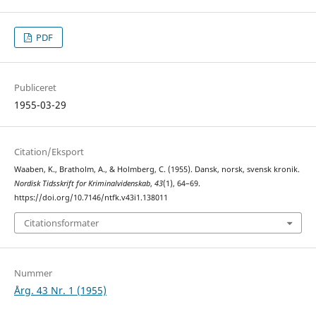
PDF
Publiceret
1955-03-29
Citation/Eksport
Waaben, K., Bratholm, A., & Holmberg, C. (1955). Dansk, norsk, svensk kronik.
Nordisk Tidsskrift for Kriminalvidenskab
,
43
(1), 64–69.
https://doi.org/10.7146/ntfk.v43i1.138011
Citationsformater
Nummer
Årg. 43 Nr. 1 (1955)