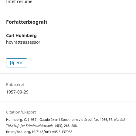
Intet resumé
Forfatterbiografi
Carl Holmberg
hovrättsassessor
PDF
Publiceret
1957-09-29
Citation/Eksport
Holmberg, C. (1957). Gatubråken i Stockholm vid årsskiftet 1956/57.
Nordisk
Tidsskrift for Kriminalvidenskab
,
45
(3), 268–288.
https://doi.org/10.7146/ntfk.v45i3.137938