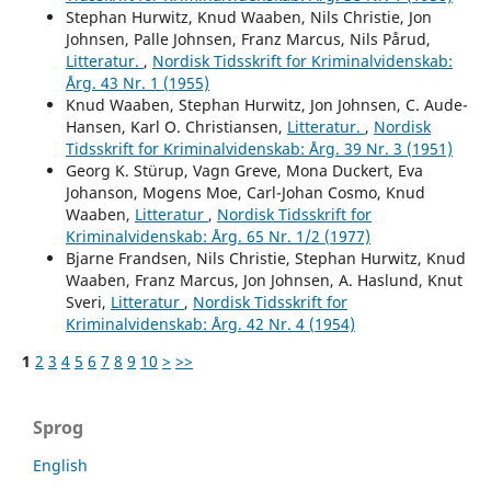
Stephan Hurwitz, Knud Waaben, Nils Christie, Jon
Johnsen, Palle Johnsen, Franz Marcus, Nils Pårud,
Litteratur.
,
Nordisk Tidsskrift for Kriminalvidenskab:
Årg. 43 Nr. 1 (1955)
Knud Waaben, Stephan Hurwitz, Jon Johnsen, C. Aude-
Hansen, Karl O. Christiansen,
Litteratur.
,
Nordisk
Tidsskrift for Kriminalvidenskab: Årg. 39 Nr. 3 (1951)
Georg K. Stürup, Vagn Greve, Mona Duckert, Eva
Johanson, Mogens Moe, Carl-Johan Cosmo, Knud
Waaben,
Litteratur
,
Nordisk Tidsskrift for
Kriminalvidenskab: Årg. 65 Nr. 1/2 (1977)
Bjarne Frandsen, Nils Christie, Stephan Hurwitz, Knud
Waaben, Franz Marcus, Jon Johnsen, A. Haslund, Knut
Sveri,
Litteratur
,
Nordisk Tidsskrift for
Kriminalvidenskab: Årg. 42 Nr. 4 (1954)
1
2
3
4
5
6
7
8
9
10
>
>>
Sprog
English