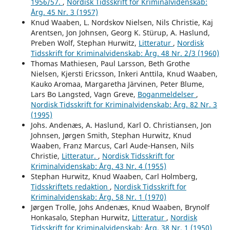
1956/57.
,
Nordisk Tidsskrift for Kriminalvidenskab:
Årg. 45 Nr. 3 (1957)
Knud Waaben, L. Nordskov Nielsen, Nils Christie, Kaj
Arentsen, Jon Johnsen, Georg K. Stürup, A. Haslund,
Preben Wolf, Stephan Hurwitz,
Litteratur
,
Nordisk
Tidsskrift for Kriminalvidenskab: Årg. 48 Nr. 2/3 (1960)
Thomas Mathiesen, Paul Larsson, Beth Grothe
Nielsen, Kjersti Ericsson, Inkeri Anttila, Knud Waaben,
Kauko Aromaa, Margaretha Järvinen, Peter Blume,
Lars Bo Langsted, Vagn Greve,
Boganmeldelser
,
Nordisk Tidsskrift for Kriminalvidenskab: Årg. 82 Nr. 3
(1995)
Johs. Andenæs, A. Haslund, Karl O. Christiansen, Jon
Johnsen, Jørgen Smith, Stephan Hurwitz, Knud
Waaben, Franz Marcus, Carl Aude-Hansen, Nils
Christie,
Litteratur.
,
Nordisk Tidsskrift for
Kriminalvidenskab: Årg. 43 Nr. 4 (1955)
Stephan Hurwitz, Knud Waaben, Carl Holmberg,
Tidsskriftets redaktion
,
Nordisk Tidsskrift for
Kriminalvidenskab: Årg. 58 Nr. 1 (1970)
Jørgen Trolle, Johs Andenæs, Knud Waaben, Brynolf
Honkasalo, Stephan Hurwitz,
Litteratur
,
Nordisk
Tidsskrift for Kriminalvidenskab: Årg. 38 Nr. 1 (1950)