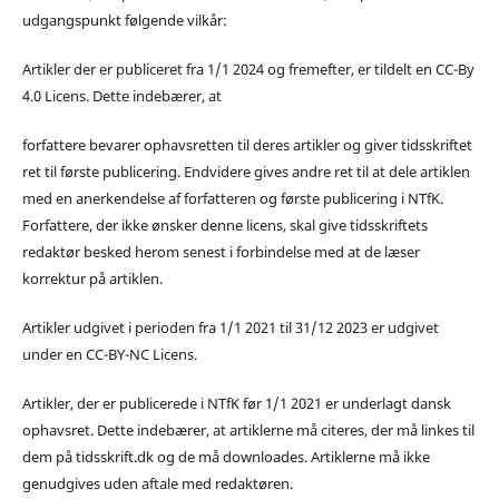
udgangspunkt følgende vilkår:
Artikler der er publiceret fra 1/1 2024 og fremefter, er tildelt en CC-By
4.0 Licens. Dette indebærer, at
forfattere bevarer ophavsretten til deres artikler og giver tidsskriftet
ret til første publicering. Endvidere gives andre ret til at dele artiklen
med en anerkendelse af forfatteren og første publicering i NTfK.
Forfattere, der ikke ønsker denne licens, skal give tidsskriftets
redaktør besked herom senest i forbindelse med at de læser
korrektur på artiklen.
Artikler udgivet i perioden fra 1/1 2021 til 31/12 2023 er udgivet
under en CC-BY-NC Licens.
Artikler, der er publicerede i NTfK før 1/1 2021 er underlagt dansk
ophavsret. Dette indebærer, at artiklerne må citeres, der må linkes til
dem på tidsskrift.dk og de må downloades. Artiklerne må ikke
genudgives uden aftale med redaktøren.