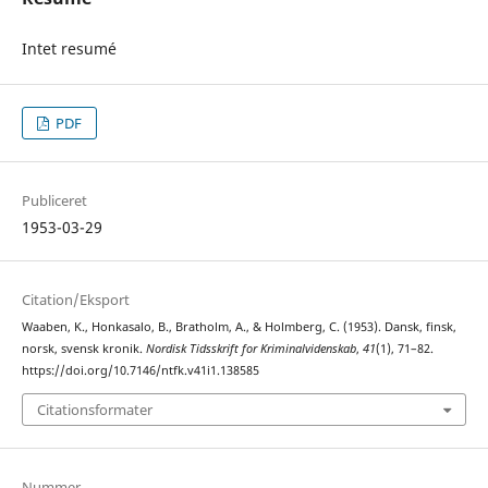
Intet resumé
PDF
Publiceret
1953-03-29
Citation/Eksport
Waaben, K., Honkasalo, B., Bratholm, A., & Holmberg, C. (1953). Dansk, finsk,
norsk, svensk kronik.
Nordisk Tidsskrift for Kriminalvidenskab
,
41
(1), 71–82.
https://doi.org/10.7146/ntfk.v41i1.138585
Citationsformater
Nummer