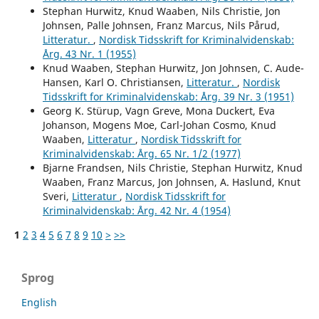
Stephan Hurwitz, Knud Waaben, Nils Christie, Jon
Johnsen, Palle Johnsen, Franz Marcus, Nils Pårud,
Litteratur.
,
Nordisk Tidsskrift for Kriminalvidenskab:
Årg. 43 Nr. 1 (1955)
Knud Waaben, Stephan Hurwitz, Jon Johnsen, C. Aude-
Hansen, Karl O. Christiansen,
Litteratur.
,
Nordisk
Tidsskrift for Kriminalvidenskab: Årg. 39 Nr. 3 (1951)
Georg K. Stürup, Vagn Greve, Mona Duckert, Eva
Johanson, Mogens Moe, Carl-Johan Cosmo, Knud
Waaben,
Litteratur
,
Nordisk Tidsskrift for
Kriminalvidenskab: Årg. 65 Nr. 1/2 (1977)
Bjarne Frandsen, Nils Christie, Stephan Hurwitz, Knud
Waaben, Franz Marcus, Jon Johnsen, A. Haslund, Knut
Sveri,
Litteratur
,
Nordisk Tidsskrift for
Kriminalvidenskab: Årg. 42 Nr. 4 (1954)
1
2
3
4
5
6
7
8
9
10
>
>>
Sprog
English