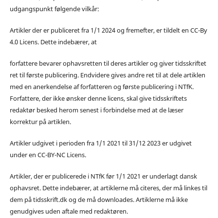
udgangspunkt følgende vilkår:
Artikler der er publiceret fra 1/1 2024 og fremefter, er tildelt en CC-By
4.0 Licens. Dette indebærer, at
forfattere bevarer ophavsretten til deres artikler og giver tidsskriftet
ret til første publicering. Endvidere gives andre ret til at dele artiklen
med en anerkendelse af forfatteren og første publicering i NTfK.
Forfattere, der ikke ønsker denne licens, skal give tidsskriftets
redaktør besked herom senest i forbindelse med at de læser
korrektur på artiklen.
Artikler udgivet i perioden fra 1/1 2021 til 31/12 2023 er udgivet
under en CC-BY-NC Licens.
Artikler, der er publicerede i NTfK før 1/1 2021 er underlagt dansk
ophavsret. Dette indebærer, at artiklerne må citeres, der må linkes til
dem på tidsskrift.dk og de må downloades. Artiklerne må ikke
genudgives uden aftale med redaktøren.