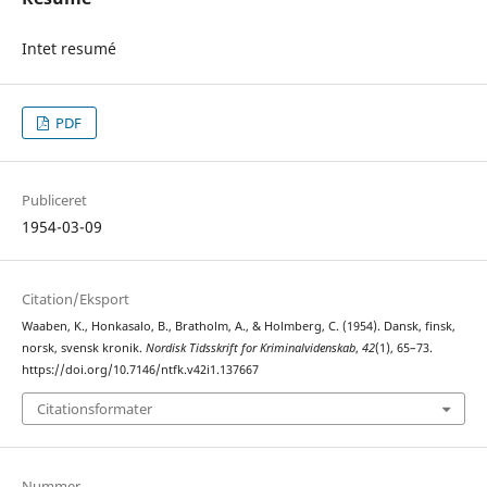
Intet resumé
PDF
Publiceret
1954-03-09
Citation/Eksport
Waaben, K., Honkasalo, B., Bratholm, A., & Holmberg, C. (1954). Dansk, finsk,
norsk, svensk kronik.
Nordisk Tidsskrift for Kriminalvidenskab
,
42
(1), 65–73.
https://doi.org/10.7146/ntfk.v42i1.137667
Citationsformater
Nummer