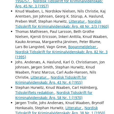
1956/57.
,
Nordisk Tidsskrift for Kriminalvidenskab:
Årg. 45 Nr. 3 (1957)
Knud Waaben, L. Nordskov Nielsen, Nils Christie, Kaj
Arentsen, Jon Johnsen, Georg K. Stürup, A. Haslund,
Preben Wolf, Stephan Hurwitz,
Litteratur
,
Nordisk
Tidsskrift for Kriminalvidenskab: Årg. 48 Nr. 2/3 (1960)
Thomas Mathiesen, Paul Larsson, Beth Grothe
Nielsen, Kjersti Ericsson, Inkeri Anttila, Knud Waaben,
Kauko Aromaa, Margaretha Järvinen, Peter Blume,
Lars Bo Langsted, Vagn Greve,
Boganmeldelser
,
Nordisk Tidsskrift for Kriminalvidenskab: Årg. 82 Nr. 3
(1995)
Johs. Andenæs, A. Haslund, Karl O. Christiansen, Jon
Johnsen, Jørgen Smith, Stephan Hurwitz, Knud
Waaben, Franz Marcus, Carl Aude-Hansen, Nils
Christie,
Litteratur.
,
Nordisk Tidsskrift for
Kriminalvidenskab: Årg. 43 Nr. 4 (1955)
Stephan Hurwitz, Knud Waaben, Carl Holmberg,
Tidsskriftets redaktion
,
Nordisk Tidsskrift for
Kriminalvidenskab: Årg. 58 Nr. 1 (1970)
Jørgen Trolle, Johs Andenæs, Knud Waaben, Brynolf
Honkasalo, Stephan Hurwitz,
Litteratur
,
Nordisk
Tidsskrift for Kriminalvidenskab: Årg. 38 Nr. 1 (1950)