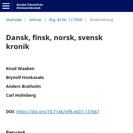
Startside
/
Arkiver
/
Årg. 42 Nr. 1 (1954)
/
Årsberetning
Dansk, finsk, norsk, svensk
kronik
Knud Waaben
Brynolf Honkasalo
Anders Bratholm
Carl Holmberg
DOI:
https://doi.org/10.7146/ntfk.v42i1.137667
Resumé