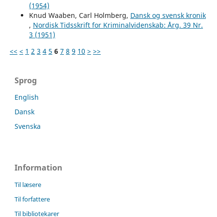
(1954)
Knud Waaben, Carl Holmberg,
Dansk og svensk kronik
,
Nordisk Tidsskrift for Kriminalvidenskab: Årg. 39 Nr.
3 (1951)
<<
<
1
2
3
4
5
6
7
8
9
10
>
>>
Sprog
English
Dansk
Svenska
Information
Til læsere
Til forfattere
Til bibliotekarer