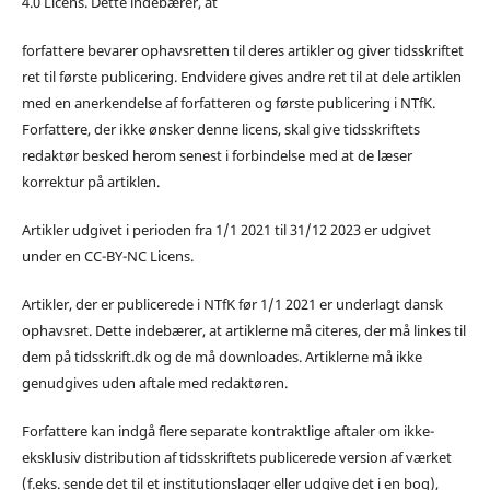
4.0 Licens. Dette indebærer, at
forfattere bevarer ophavsretten til deres artikler og giver tidsskriftet
ret til første publicering. Endvidere gives andre ret til at dele artiklen
med en anerkendelse af forfatteren og første publicering i NTfK.
Forfattere, der ikke ønsker denne licens, skal give tidsskriftets
redaktør besked herom senest i forbindelse med at de læser
korrektur på artiklen.
Artikler udgivet i perioden fra 1/1 2021 til 31/12 2023 er udgivet
under en CC-BY-NC Licens.
Artikler, der er publicerede i NTfK før 1/1 2021 er underlagt dansk
ophavsret. Dette indebærer, at artiklerne må citeres, der må linkes til
dem på tidsskrift.dk og de må downloades. Artiklerne må ikke
genudgives uden aftale med redaktøren.
Forfattere kan indgå flere separate kontraktlige aftaler om ikke-
eksklusiv distribution af tidsskriftets publicerede version af værket
(f.eks. sende det til et institutionslager eller udgive det i en bog),