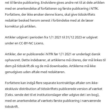
ret til første publicering. Endvidere gives andre ret til at dele artiklen
med en anerkendelse af forfatteren og første publicering i NTfK.
Forfattere, der ikke ønsker denne licens, skal give tidsskriftets
redaktør besked herom senest i forbindelse med at de læser
korrektur på artiklen.
Artikler udgivet i perioden fra 1/1 2021 til 31/12 2023 er udgivet
under en CC-BY-NC Licens.
Artikler, der er publicerede i NTfK før 1/1 2021 er underlagt dansk
ophavsret. Dette indebærer, at artiklerne må citeres, der må linkes til
dem på tidsskrift.dk og de må downloades. Artiklerne må ikke
genudgives uden aftale med redaktøren.
Forfattere kan indgå flere separate kontraktlige aftaler om ikke-
eksklusiv distribution af tidsskriftets publicerede version af værket
(f.eks. sende det til et institutionslager eller udgive det i en bog),
med en anerkendelse af værkets første publicering i nærværende
tidsskrift.