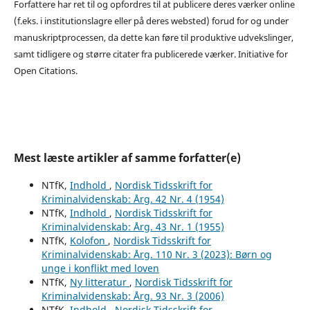
Forfattere har ret til og opfordres til at publicere deres værker online
(f.eks. i institutionslagre eller på deres websted) forud for og under
manuskriptprocessen, da dette kan føre til produktive udvekslinger,
samt tidligere og større citater fra publicerede værker. Initiative for
Open Citations.
Mest læste artikler af samme forfatter(e)
NTfK,
Indhold
,
Nordisk Tidsskrift for
Kriminalvidenskab: Årg. 42 Nr. 4 (1954)
NTfK,
Indhold
,
Nordisk Tidsskrift for
Kriminalvidenskab: Årg. 43 Nr. 1 (1955)
NTfK,
Kolofon
,
Nordisk Tidsskrift for
Kriminalvidenskab: Årg. 110 Nr. 3 (2023): Børn og
unge i konflikt med loven
NTfK,
Ny litteratur
,
Nordisk Tidsskrift for
Kriminalvidenskab: Årg. 93 Nr. 3 (2006)
NTfK,
Indhold
,
Nordisk Tidsskrift for