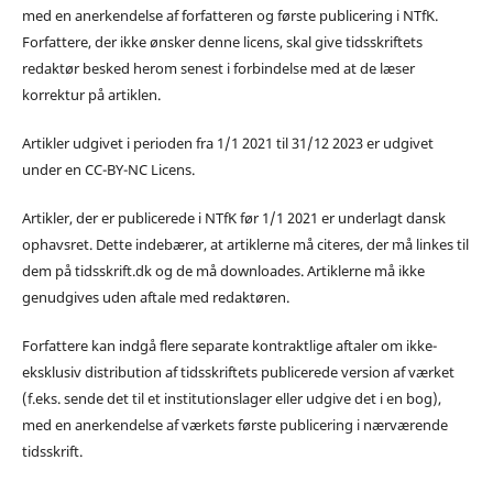
med en anerkendelse af forfatteren og første publicering i NTfK.
Forfattere, der ikke ønsker denne licens, skal give tidsskriftets
redaktør besked herom senest i forbindelse med at de læser
korrektur på artiklen.
Artikler udgivet i perioden fra 1/1 2021 til 31/12 2023 er udgivet
under en CC-BY-NC Licens.
Artikler, der er publicerede i NTfK før 1/1 2021 er underlagt dansk
ophavsret. Dette indebærer, at artiklerne må citeres, der må linkes til
dem på tidsskrift.dk og de må downloades. Artiklerne må ikke
genudgives uden aftale med redaktøren.
Forfattere kan indgå flere separate kontraktlige aftaler om ikke-
eksklusiv distribution af tidsskriftets publicerede version af værket
(f.eks. sende det til et institutionslager eller udgive det i en bog),
med en anerkendelse af værkets første publicering i nærværende
tidsskrift.