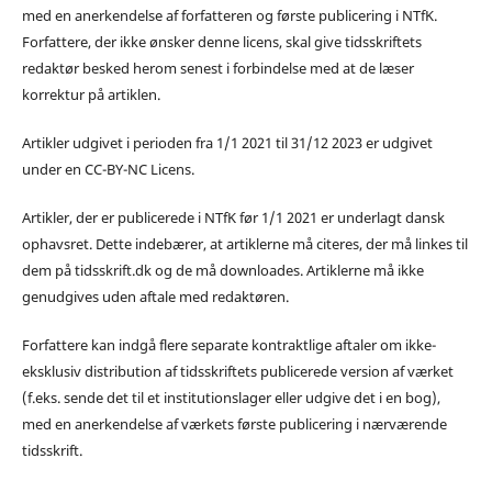
med en anerkendelse af forfatteren og første publicering i NTfK.
Forfattere, der ikke ønsker denne licens, skal give tidsskriftets
redaktør besked herom senest i forbindelse med at de læser
korrektur på artiklen.
Artikler udgivet i perioden fra 1/1 2021 til 31/12 2023 er udgivet
under en CC-BY-NC Licens.
Artikler, der er publicerede i NTfK før 1/1 2021 er underlagt dansk
ophavsret. Dette indebærer, at artiklerne må citeres, der må linkes til
dem på tidsskrift.dk og de må downloades. Artiklerne må ikke
genudgives uden aftale med redaktøren.
Forfattere kan indgå flere separate kontraktlige aftaler om ikke-
eksklusiv distribution af tidsskriftets publicerede version af værket
(f.eks. sende det til et institutionslager eller udgive det i en bog),
med en anerkendelse af værkets første publicering i nærværende
tidsskrift.