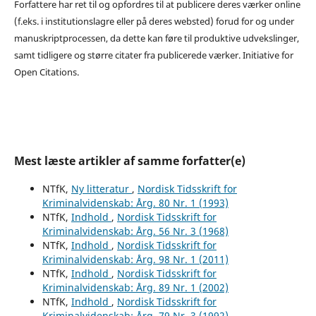
Forfattere har ret til og opfordres til at publicere deres værker online
(f.eks. i institutionslagre eller på deres websted) forud for og under
manuskriptprocessen, da dette kan føre til produktive udvekslinger,
samt tidligere og større citater fra publicerede værker. Initiative for
Open Citations.
Mest læste artikler af samme forfatter(e)
NTfK,
Ny litteratur
,
Nordisk Tidsskrift for
Kriminalvidenskab: Årg. 80 Nr. 1 (1993)
NTfK,
Indhold
,
Nordisk Tidsskrift for
Kriminalvidenskab: Årg. 56 Nr. 3 (1968)
NTfK,
Indhold
,
Nordisk Tidsskrift for
Kriminalvidenskab: Årg. 98 Nr. 1 (2011)
NTfK,
Indhold
,
Nordisk Tidsskrift for
Kriminalvidenskab: Årg. 89 Nr. 1 (2002)
NTfK,
Indhold
,
Nordisk Tidsskrift for
Kriminalvidenskab: Årg. 79 Nr. 3 (1992)