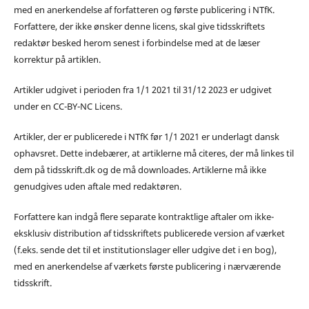
med en anerkendelse af forfatteren og første publicering i NTfK.
Forfattere, der ikke ønsker denne licens, skal give tidsskriftets
redaktør besked herom senest i forbindelse med at de læser
korrektur på artiklen.
Artikler udgivet i perioden fra 1/1 2021 til 31/12 2023 er udgivet
under en CC-BY-NC Licens.
Artikler, der er publicerede i NTfK før 1/1 2021 er underlagt dansk
ophavsret. Dette indebærer, at artiklerne må citeres, der må linkes til
dem på tidsskrift.dk og de må downloades. Artiklerne må ikke
genudgives uden aftale med redaktøren.
Forfattere kan indgå flere separate kontraktlige aftaler om ikke-
eksklusiv distribution af tidsskriftets publicerede version af værket
(f.eks. sende det til et institutionslager eller udgive det i en bog),
med en anerkendelse af værkets første publicering i nærværende
tidsskrift.