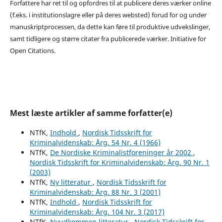
Forfattere har ret til og opfordres til at publicere deres værker online
(f.eks. i institutionslagre eller på deres websted) forud for og under
manuskriptprocessen, da dette kan føre til produktive udvekslinger,
samt tidligere og større citater fra publicerede værker. Initiative for
Open Citations.
Mest læste artikler af samme forfatter(e)
NTfK,
Indhold
,
Nordisk Tidsskrift for
Kriminalvidenskab: Årg. 54 Nr. 4 (1966)
NTfK,
De Nordiske Kriminalistforeninger år 2002
,
Nordisk Tidsskrift for Kriminalvidenskab: Årg. 90 Nr. 1
(2003)
NTfK,
Ny litteratur
,
Nordisk Tidsskrift for
Kriminalvidenskab: Årg. 88 Nr. 3 (2001)
NTfK,
Indhold
,
Nordisk Tidsskrift for
Kriminalvidenskab: Årg. 104 Nr. 3 (2017)
NTfK,
Nyudkommen litteratur
,
Nordisk Tidsskrift for