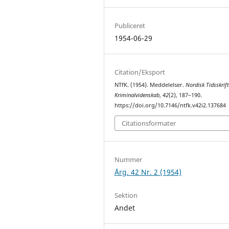
Publiceret
1954-06-29
Citation/Eksport
NTfK. (1954). Meddelelser.
Nordisk Tidsskrift
Kriminalvidenskab
,
42
(2), 187–190.
https://doi.org/10.7146/ntfk.v42i2.137684
Citationsformater
Nummer
Årg. 42 Nr. 2 (1954)
Sektion
Andet