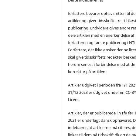
forfattere bevarer ophavsretten til de
artikler og giver tidsskriftet ret til førs
publicering. Endvidere gives andre ret 
dele artiklen med en anerkendelse af
forfatteren og første publicering i NTf
Forfattere, der ikke ønsker denne lice
skal give tidsskriftets redaktør beske
herom senest i forbindelse med at de
korrektur på artiklen.
Artikler udgivet i perioden fra 1/1 2021
31/12 2023 er udgivet under en CC-B
Licens.
Artikler, der er publicerede i NTfK før 
2021 er underlagt dansk ophavsret. D
indebærer, at artiklerne må citeres, d
linkes til dem på tidsskrift.dk og de m