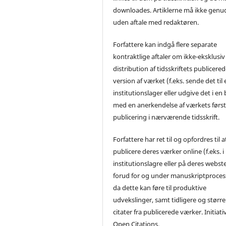
downloades. Artiklerne må ikke genu
uden aftale med redaktøren.
Forfattere kan indgå flere separate
kontraktlige aftaler om ikke-eksklusiv
distribution af tidsskriftets publicere
version af værket (f.eks. sende det til 
institutionslager eller udgive det i en
med en anerkendelse af værkets førs
publicering i nærværende tidsskrift.
Forfattere har ret til og opfordres til a
publicere deres værker online (f.eks. i
institutionslagre eller på deres webst
forud for og under manuskriptproces
da dette kan føre til produktive
udvekslinger, samt tidligere og større
citater fra publicerede værker. Initiati
Open Citations.