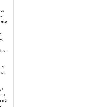
res
te
til at
K.
ns,
d
 læser
 til
Y-NC
1/1
ette
er må
å