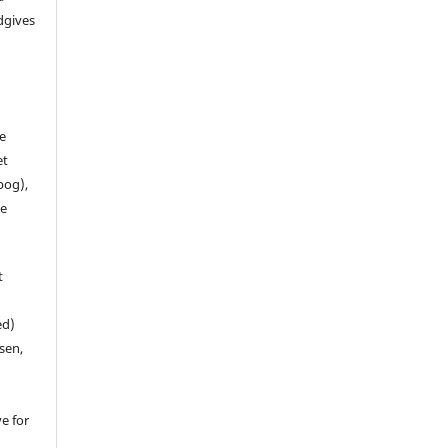
dgives
de
et
 bog),
te
t
ed)
sen,
ve for