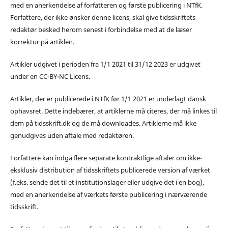
med en anerkendelse af forfatteren og første publicering i NTfK.
Forfattere, der ikke ønsker denne licens, skal give tidsskriftets
redaktør besked herom senest i forbindelse med at de læser
korrektur på artiklen.
Artikler udgivet i perioden fra 1/1 2021 til 31/12 2023 er udgivet
under en CC-BY-NC Licens.
Artikler, der er publicerede i NTfK før 1/1 2021 er underlagt dansk
ophavsret. Dette indebærer, at artiklerne må citeres, der må linkes til
dem på tidsskrift.dk og de må downloades. Artiklerne må ikke
genudgives uden aftale med redaktøren.
Forfattere kan indgå flere separate kontraktlige aftaler om ikke-
eksklusiv distribution af tidsskriftets publicerede version af værket
(f.eks. sende det til et institutionslager eller udgive det i en bog),
med en anerkendelse af værkets første publicering i nærværende
tidsskrift.