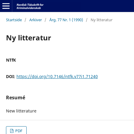
Startside
/
Arkiver
/
Årg. 77 Nr. 1 (1990)
/
Ny litteratur
Ny litteratur
NTfK
DOI:
https://doi.org/10.7146/ntfk.v77i1.71240
Resumé
New litterature
PDF