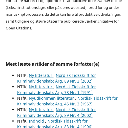
Forfattere har ret til og opfordres til at publicere deres værker online
(f.eks. i institutionslagre eller på deres websted) forud for og under
manuskriptprocessen, da dette kan føre til produktive udvekslinger,
samt tidligere og større citater fra publicerede værker. Initiative for
Open Citations.
Mest læste artikler af samme forfatter(e)
NTfK,
Ny litteratur
,
Nordisk Tidsskrift for
Kriminalvidenskab: Årg. 89 Nr. 3 (2002)
NTfK,
Ny litteratur
,
Nordisk Tidsskrift for
Kriminalvidenskab: Årg. 78 Nr. 1 (1991)
NTfK,
Nyudkommen litteratur
,
Nordisk Tidsskrift for
Kriminalvidenskab: Årg. 45 Nr. 3 (1957)
NTfK,
Ny litteratur
,
Nordisk Tidsskrift for
Kriminalvidenskab: Årg. 89 Nr. 4 (2002)
NTfK,
Indhold
,
Nordisk Tidsskrift for
Kriminalvidenskab: Årg. 83 Nr. 4 (1996)