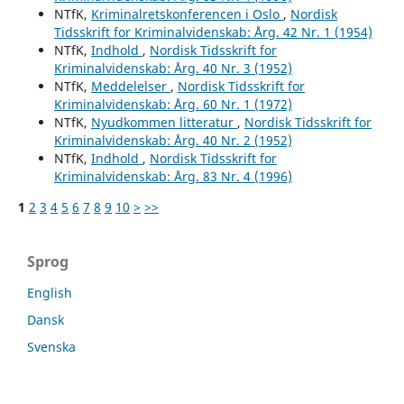
NTfK,
Kriminalretskonferencen i Oslo
,
Nordisk
Tidsskrift for Kriminalvidenskab: Årg. 42 Nr. 1 (1954)
NTfK,
Indhold
,
Nordisk Tidsskrift for
Kriminalvidenskab: Årg. 40 Nr. 3 (1952)
NTfK,
Meddelelser
,
Nordisk Tidsskrift for
Kriminalvidenskab: Årg. 60 Nr. 1 (1972)
NTfK,
Nyudkommen litteratur
,
Nordisk Tidsskrift for
Kriminalvidenskab: Årg. 40 Nr. 2 (1952)
NTfK,
Indhold
,
Nordisk Tidsskrift for
Kriminalvidenskab: Årg. 83 Nr. 4 (1996)
1
2
3
4
5
6
7
8
9
10
>
>>
Sprog
English
Dansk
Svenska