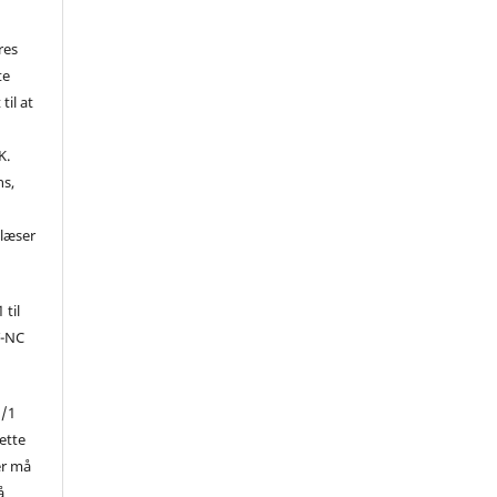
res
te
til at
K.
ns,
d
 læser
 til
Y-NC
1/1
ette
er må
å