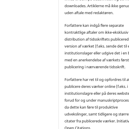
downloades. Artiklerne må ikke genu
uden aftale med redaktøren.
Forfattere kan indgå flere separate
kontraktlige aftaler om ikke-eksklusiv
distribution af tidsskriftets publicere
version af værket (f.eks. sende det til 
institutionslager eller udgive det i en
med en anerkendelse af værkets førs
publicering i nærværende tidsskrift.
Forfattere har ret til og opfordres til a
publicere deres værker online (f.eks. i
institutionslagre eller på deres webst
forud for og under manuskriptproces
da dette kan føre til produktive
udvekslinger, samt tidligere og større
citater fra publicerede værker. Initiati
Open Citations.