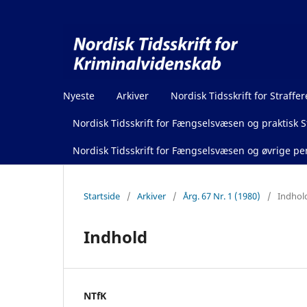
Nyeste
Arkiver
Nordisk Tidsskrift for Straffer
Nordisk Tidsskrift for Fængselsvæsen og praktisk St
Nordisk Tidsskrift for Fængselsvæsen og øvrige pen
Startside
/
Arkiver
/
Årg. 67 Nr. 1 (1980)
/
Indhol
Indhold
NTfK