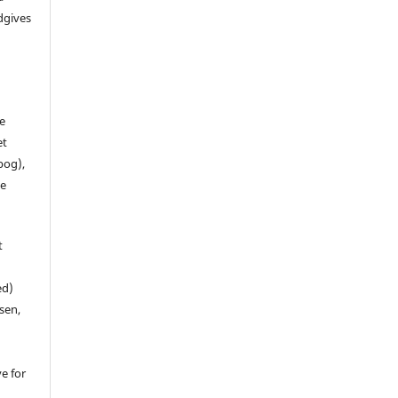
dgives
de
et
 bog),
te
t
ed)
sen,
ve for