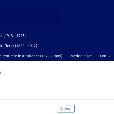
et (1913 - 1948)
rafferet (1890 - 1912)
itentiære institutioner (1878 - 1889)
Meddelelser
Om
d
PDF