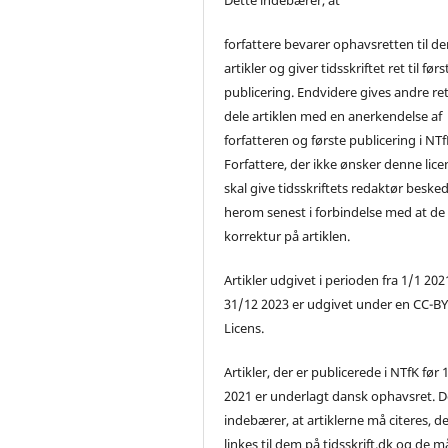
forfattere bevarer ophavsretten til de
artikler og giver tidsskriftet ret til førs
publicering. Endvidere gives andre ret 
dele artiklen med en anerkendelse af
forfatteren og første publicering i NTf
Forfattere, der ikke ønsker denne lice
skal give tidsskriftets redaktør beske
herom senest i forbindelse med at de
korrektur på artiklen.
Artikler udgivet i perioden fra 1/1 2021
31/12 2023 er udgivet under en CC-B
Licens.
Artikler, der er publicerede i NTfK før 
2021 er underlagt dansk ophavsret. D
indebærer, at artiklerne må citeres, d
linkes til dem på tidsskrift.dk og de m