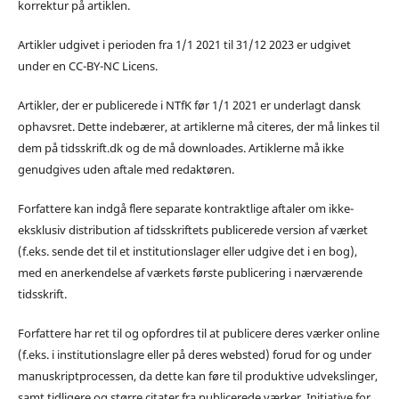
korrektur på artiklen.
Artikler udgivet i perioden fra 1/1 2021 til 31/12 2023 er udgivet
under en CC-BY-NC Licens.
Artikler, der er publicerede i NTfK før 1/1 2021 er underlagt dansk
ophavsret. Dette indebærer, at artiklerne må citeres, der må linkes til
dem på tidsskrift.dk og de må downloades. Artiklerne må ikke
genudgives uden aftale med redaktøren.
Forfattere kan indgå flere separate kontraktlige aftaler om ikke-
eksklusiv distribution af tidsskriftets publicerede version af værket
(f.eks. sende det til et institutionslager eller udgive det i en bog),
med en anerkendelse af værkets første publicering i nærværende
tidsskrift.
Forfattere har ret til og opfordres til at publicere deres værker online
(f.eks. i institutionslagre eller på deres websted) forud for og under
manuskriptprocessen, da dette kan føre til produktive udvekslinger,
samt tidligere og større citater fra publicerede værker. Initiative for