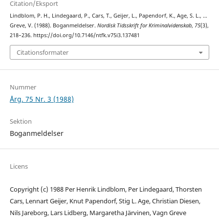
Citation/Eksport
Lindblom, P. H., Lindegaard, P., Cars, T., Geijer, L., Papendorf, K., Age, S. L., …
Greve, V. (1988). Boganmeldelser.
Nordisk Tidsskrift for Kriminalvidenskab
,
75
(3),
218–236. https://doi.org/10.7146/ntfk.v75i3.137481
Citationsformater
Nummer
Årg. 75 Nr. 3 (1988)
Sektion
Boganmeldelser
Licens
Copyright (c) 1988 Per Henrik Lindblom, Per Lindegaard, Thorsten
Cars, Lennart Geijer, Knut Papendorf, Stig L. Age, Christian Diesen,
Nils Jareborg, Lars Lidberg, Margaretha Järvinen, Vagn Greve