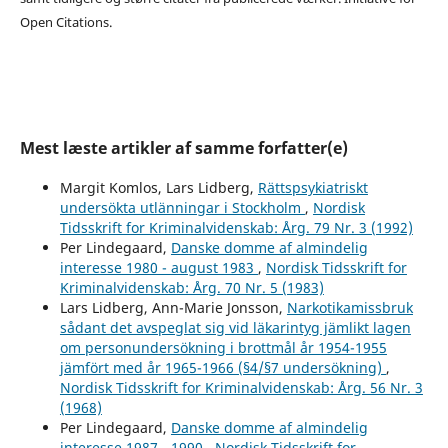
Open Citations.
Mest læste artikler af samme forfatter(e)
Margit Komlos, Lars Lidberg,
Rättspsykiatriskt
undersökta utlänningar i Stockholm
,
Nordisk
Tidsskrift for Kriminalvidenskab: Årg. 79 Nr. 3 (1992)
Per Lindegaard,
Danske domme af almindelig
interesse 1980 - august 1983
,
Nordisk Tidsskrift for
Kriminalvidenskab: Årg. 70 Nr. 5 (1983)
Lars Lidberg, Ann-Marie Jonsson,
Narkotikamissbruk
sådant det avspeglat sig vid läkarintyg jämlikt lagen
om personundersökning i brottmål år 1954-1955
jämfört med år 1965-1966 (§4/§7 undersökning)
,
Nordisk Tidsskrift for Kriminalvidenskab: Årg. 56 Nr. 3
(1968)
Per Lindegaard,
Danske domme af almindelig
interesse 1987 - 1990
,
Nordisk Tidsskrift for