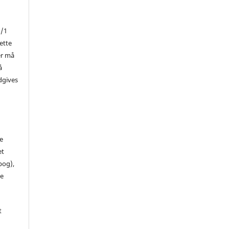
1/1
ette
er må
å
dgives
de
et
 bog),
te
t