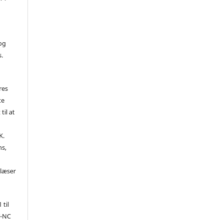
 og
s.
res
te
til at
K.
ns,
d
 læser
 til
Y-NC