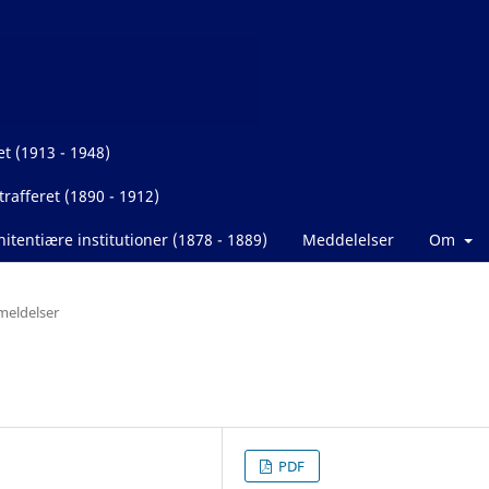
et (1913 - 1948)
rafferet (1890 - 1912)
itentiære institutioner (1878 - 1889)
Meddelelser
Om
eldelser
PDF