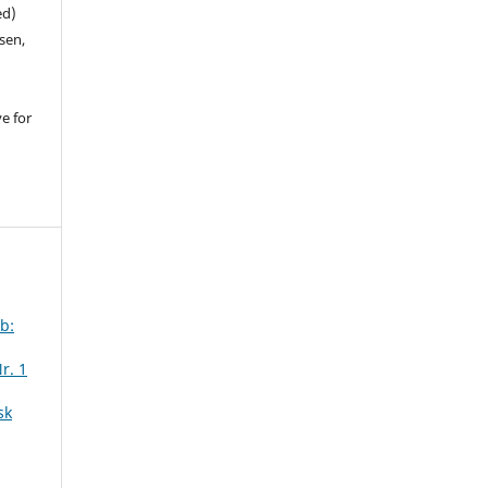
ed)
sen,
ve for
b:
r. 1
sk