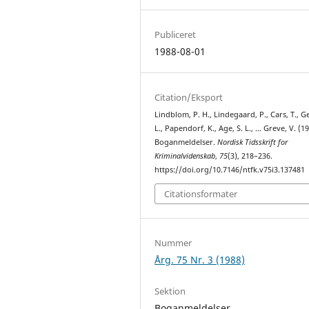
Publiceret
1988-08-01
Citation/Eksport
Lindblom, P. H., Lindegaard, P., Cars, T., Ge
L., Papendorf, K., Age, S. L., … Greve, V. (19
Boganmeldelser.
Nordisk Tidsskrift for
Kriminalvidenskab
,
75
(3), 218–236.
https://doi.org/10.7146/ntfk.v75i3.137481
Citationsformater
Nummer
Årg. 75 Nr. 3 (1988)
Sektion
Boganmeldelser