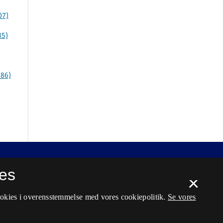
07)
85)
986)
es
×
ookies i overensstemmelse med vores cookiepolitik.
Se vores