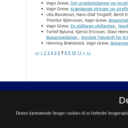
Vagn Greve,
Om ungdomsfanger og recid
Vagn Greve,
Krænkende ytringer og straff
Ulla Bondeson, Hans-Olaf Tingleff, Bertil 
Thordur Björnsson, Vagn Greve,
Boganmel
Vagn Greve,
En vildfaren vildfarelse
,
Nordi
Torleif Bylund, Kjersti Ericsson, Olavi Hei
Boganmeldelser
,
Nordisk Tidsskrift for K
Henning Brøndsted, Vagn Greve,
Boganme
<<
<
2
3
4
5
6
7
8
9
10
11
>
>>
Nordisk Tidsskrift for Kriminalvidenskab
D
ISSN 0029-1528 (Trykt)
Denne hjemmeside bruger cookies til at forbedre brugerople
ISSN 2446-3051 (Online)
Tilgængelighedserklæring