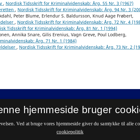
iv
,
Nordisk Tidsskrift for Kriminalvidenskab: Årg. 55 Nr. 3 (1967)
eretten
,
Nordisk Tidsskrift for Kriminalvidenskab: Årg. 94 Nr. 3 (20
Ekdahl, Peter Blume, Erlendur S. Baldursson, Knud Aage Frøbert,
delser
,
Nordisk Tidsskrift for Kriminalvidenskab: Årg. 72 Nr. 4 (19
sk Tidsskrift for Kriminalvidenskab: Årg. 81 Nr. 1 (1994)
nonen, Annika Snare, Gilis Erenius, Vagn Greve, Poul Lodberg,
riminalvidenskab: Årg. 71 Nr. 1 (1984)
ldelser
,
Nordisk Tidsskrift for Kriminalvidenskab: Årg. 73 Nr. 2 (1
enne hjemmeside bruger cooki
velsen. Ved at bruge vores hjemmeside giver du samtykke til alle c
cookiepolitik