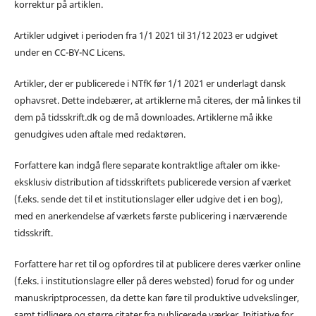
korrektur på artiklen.
Artikler udgivet i perioden fra 1/1 2021 til 31/12 2023 er udgivet
under en CC-BY-NC Licens.
Artikler, der er publicerede i NTfK før 1/1 2021 er underlagt dansk
ophavsret. Dette indebærer, at artiklerne må citeres, der må linkes til
dem på tidsskrift.dk og de må downloades. Artiklerne må ikke
genudgives uden aftale med redaktøren.
Forfattere kan indgå flere separate kontraktlige aftaler om ikke-
eksklusiv distribution af tidsskriftets publicerede version af værket
(f.eks. sende det til et institutionslager eller udgive det i en bog),
med en anerkendelse af værkets første publicering i nærværende
tidsskrift.
Forfattere har ret til og opfordres til at publicere deres værker online
(f.eks. i institutionslagre eller på deres websted) forud for og under
manuskriptprocessen, da dette kan føre til produktive udvekslinger,
samt tidligere og større citater fra publicerede værker. Initiative for