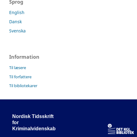
Sprog
English
Dansk
Svenska
Information
Til læsere
Til forfattere
Til bibliotekarer
Nordisk Tidsskrift
for
Kriminalvidenskab