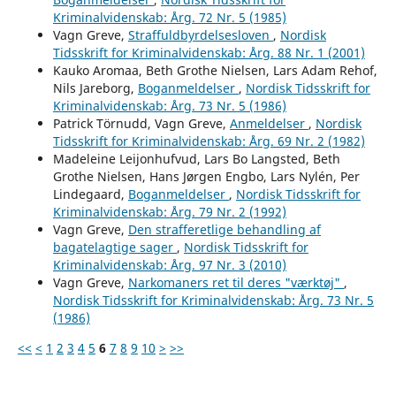
Kriminalvidenskab: Årg. 72 Nr. 5 (1985)
Vagn Greve,
Straffuldbyrdelsesloven
,
Nordisk
Tidsskrift for Kriminalvidenskab: Årg. 88 Nr. 1 (2001)
Kauko Aromaa, Beth Grothe Nielsen, Lars Adam Rehof,
Nils Jareborg,
Boganmeldelser
,
Nordisk Tidsskrift for
Kriminalvidenskab: Årg. 73 Nr. 5 (1986)
Patrick Törnudd, Vagn Greve,
Anmeldelser
,
Nordisk
Tidsskrift for Kriminalvidenskab: Årg. 69 Nr. 2 (1982)
Madeleine Leijonhufvud, Lars Bo Langsted, Beth
Grothe Nielsen, Hans Jørgen Engbo, Lars Nylén, Per
Lindegaard,
Boganmeldelser
,
Nordisk Tidsskrift for
Kriminalvidenskab: Årg. 79 Nr. 2 (1992)
Vagn Greve,
Den strafferetlige behandling af
bagatelagtige sager
,
Nordisk Tidsskrift for
Kriminalvidenskab: Årg. 97 Nr. 3 (2010)
Vagn Greve,
Narkomaners ret til deres "værktøj"
,
Nordisk Tidsskrift for Kriminalvidenskab: Årg. 73 Nr. 5
(1986)
<<
<
1
2
3
4
5
6
7
8
9
10
>
>>