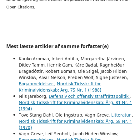
Open Citations.
Mest læste artikler af samme forfatter(e)
Kauko Aromaa, lnkeri Antilla, Margaretha Järvinen,
Ditlev Tamm, Henrik Gam, Kåre Bødal, Ragnheiður
Bragadóttir, Robert Boman, Ole Stigel, Jacob Hilden
Winsløw, Alvar Nelson, Preben Wolf, Signe Justesen,
Boganmeldelser
,
Nordisk Tidsskrift for
Kriminalvidenskab: Årg. 75 Nr. 1 (1988)
Nils Jareborg,
Defensiv och offensiv straffrättspolitik
,
Nordisk Tidsskrift for Kriminalvidenskab: Årg. 81 Nr. 1
(1994)
Tove Stang Dahl, Ole Ingstrup, Vagn Greve,
Litteratur
,
Nordisk Tidsskrift for Kriminalvidenskab: Årg. 58 Nr. 1
(1970)
Vagn Greve, Leif Senholt, Jacob Hilden Winslow,
Boganmeldelser
,
Nordisk Tidsskrift for