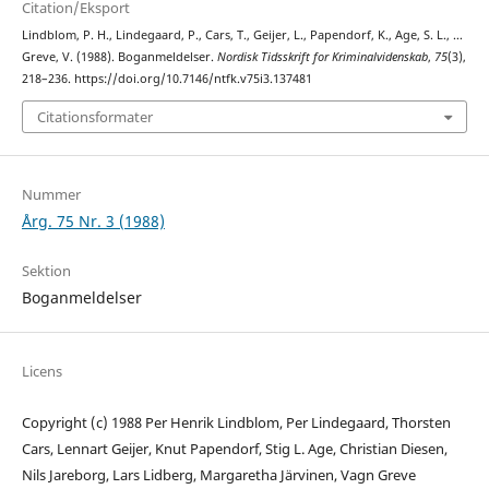
Citation/Eksport
Lindblom, P. H., Lindegaard, P., Cars, T., Geijer, L., Papendorf, K., Age, S. L., …
Greve, V. (1988). Boganmeldelser.
Nordisk Tidsskrift for Kriminalvidenskab
,
75
(3),
218–236. https://doi.org/10.7146/ntfk.v75i3.137481
Citationsformater
Nummer
Årg. 75 Nr. 3 (1988)
Sektion
Boganmeldelser
Licens
Copyright (c) 1988 Per Henrik Lindblom, Per Lindegaard, Thorsten
Cars, Lennart Geijer, Knut Papendorf, Stig L. Age, Christian Diesen,
Nils Jareborg, Lars Lidberg, Margaretha Järvinen, Vagn Greve