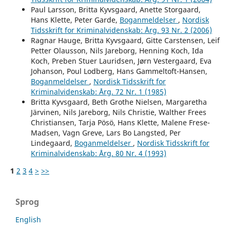
Paul Larsson, Britta Kyvsgaard, Anette Storgaard,
Hans Klette, Peter Garde,
Boganmeldelser
,
Nordisk
Tidsskrift for Kriminalvidenskab: Årg. 93 Nr. 2 (2006)
Ragnar Hauge, Britta Kyvsgaard, Gitte Carstensen, Leif
Petter Olausson, Nils Jareborg, Henning Koch, Ida
Koch, Preben Stuer Lauridsen, Jørn Vestergaard, Eva
Johanson, Poul Lodberg, Hans Gammeltoft-Hansen,
Boganmeldelser
,
Nordisk Tidsskrift for
Kriminalvidenskab: Årg. 72 Nr. 1 (1985)
Britta Kyvsgaard, Beth Grothe Nielsen, Margaretha
Järvinen, Nils Jareborg, Nils Christie, Walther Frees
Christiansen, Tarja Pösö, Hans Klette, Malene Frese-
Madsen, Vagn Greve, Lars Bo Langsted, Per
Lindegaard,
Boganmeldelser
,
Nordisk Tidsskrift for
Kriminalvidenskab: Årg. 80 Nr. 4 (1993)
1
2
3
4
>
>>
Sprog
English