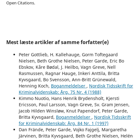
Open Citations.
Mest læste artikler af samme forfatter(e)
Peter Gottlieb, H. Kallehauge, Gorm Toftegaard
Nielsen, Beth Grothe Nielsen, Peter Garde, Eric Bo
Ebskov, Kåre Bødal, J. Heilbo, Vagn Greve, Nell
Rasmussen, Ragnar Hauge, Inkeri Anttila, Britta
Kyvsgaard, Bo Svensson, Ann-Britt Grünewald,
Henning Koch,
Boganmeldelser
,
Nordisk Tidsskrift for
Kriminalvidenskab: Årg. 75 Nr. 4 (1988)
Kimmo Nuotio, Hans Henrik Brydensholt, Kjersti
Ericsson, Paul Larsson, Vagn Greve, Sv. Gram Jensen,
Jacob Hilden Winsløw, Knut Papendorf, Peter Garde,
Britta Kyvsgaard,
Boganmeldelser
,
Nordisk Tidsskrift
for Kriminalvidenskab: Årg. 84 Nr. 1 (1997)
Dan Frände, Peter Garde, Vojko Fajgelj, Margaretha
Järvinen, Britta Kyvsgaard, Beth Grothe Nielsen, Helén