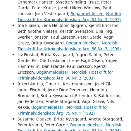
Örnemark Hansen, Sysette Vinding Kruse, Peter
Garde, Peter Kruize, Jacob Hilden Winsløw, Paul
Larsson, Jørn Vestergaard,
Boganmeldelser
,
Nordisk
Tidsskrift for Kriminalvidenskab: Årg. 84 Nr. 3 (1997)
Ina Eliasen, Lena Hellblom Sjögren, Kjersti Ericsson,
Beth Grothe Nielsen, Kerstin Svensson, Ulla Høg,
Sverker Jönsson, Paul Larsson, Peter Garde, Vagn
Greve, Britta Kyvsgaard,
Boganmeldelser
,
Nordisk
Tidsskrift for Kriminalvidenskab: Årg. 86 Nr. 3 (1999)
Liv Finstad, Britta Kyvsgaard, Ingrid Sahlin, Peter
Garde, Per Ole Träskman, Irene Fogh Olsen, Yngve
Hammerlin, Dan Frände, Paul Larsson, Kjersti
Ericsson,
Boganmeldelser
,
Nordisk Tidsskrift for
Kriminalvidenskab: Årg. 90 Nr. 2 (2003)
Inkeri Anttila, Omar H. Kristmundsson, Josef Zila,
Janne Flyghed, Jørge Dige Pedersen, Henning
Brøndsted, Britta Kyvsgaard, Erlendur S. Baldursson,
Jan Pedersen, Anette Storgaard, Vagn Greve, Nils
Rekke,
Boganmeldelser
,
Nordisk Tidsskrift for
Kriminalvidenskab: Årg. 79 Nr. 1 (1992)
Susanne Clausen, Britta Kyvsgaard, Anette Storgaard,
Peter Kramp, Peter Garde,
Boganmeldelser
,
Nordisk
Tidsskrift for Kriminalvidenskab: Årg. 91 Nr. 1 (2004)