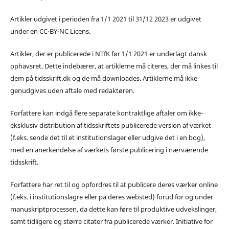
Artikler udgivet i perioden fra 1/1 2021 til 31/12 2023 er udgivet
under en CC-BY-NC Licens.
Artikler, der er publicerede i NTfK før 1/1 2021 er underlagt dansk
ophavsret. Dette indebærer, at artiklerne må citeres, der må linkes til
dem på tidsskrift.dk og de må downloades. Artiklerne må ikke
genudgives uden aftale med redaktøren.
Forfattere kan indgå flere separate kontraktlige aftaler om ikke-
eksklusiv distribution af tidsskriftets publicerede version af værket
(f.eks. sende det til et institutionslager eller udgive det i en bog),
med en anerkendelse af værkets første publicering i nærværende
tidsskrift.
Forfattere har ret til og opfordres til at publicere deres værker online
(f.eks. i institutionslagre eller på deres websted) forud for og under
manuskriptprocessen, da dette kan føre til produktive udvekslinger,
samt tidligere og større citater fra publicerede værker. Initiative for