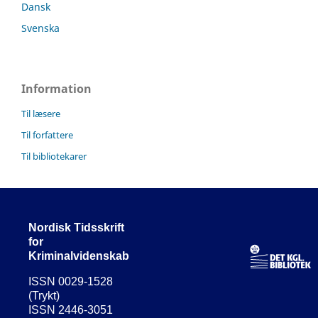
Dansk
Svenska
Information
Til læsere
Til forfattere
Til bibliotekarer
Nordisk Tidsskrift
for
Kriminalvidenskab
ISSN 0029-1528
(Trykt)
ISSN 2446-3051