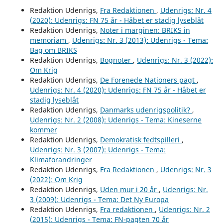
Redaktion Udenrigs,
Fra Redaktionen
,
Udenrigs: Nr. 4
(2020): Udenrigs: FN 75 år - Håbet er stadig lyseblåt
Redaktion Udenrigs,
Noter i marginen: BRIKS in
memoriam
,
Udenrigs: Nr. 3 (2013): Udenrigs - Tema:
Bag om BRIKS
Redaktion Udenrigs,
Bognoter
,
Udenrigs: Nr. 3 (2022):
Om Krig
Redaktion Udenrigs,
De Forenede Nationers pagt
,
Udenrigs: Nr. 4 (2020): Udenrigs: FN 75 år - Håbet er
stadig lyseblåt
Redaktion Udenrigs,
Danmarks udenrigspolitik?
,
Udenrigs: Nr. 2 (2008): Udenrigs - Tema: Kineserne
kommer
Redaktion Udenrigs,
Demokratisk fedtspilleri
,
Udenrigs: Nr. 3 (2007): Udenrigs - Tema:
Klimaforandringer
Redaktion Udenrigs,
Fra Redaktionen
,
Udenrigs: Nr. 3
(2022): Om Krig
Redaktion Udenrigs,
Uden mur i 20 år
,
Udenrigs: Nr.
3 (2009): Udenrigs - Tema: Det Ny Europa
Redaktion Udenrigs,
Fra redaktionen
,
Udenrigs: Nr. 2
(2015): Udenrigs - Tema: FN-pagten 70 år