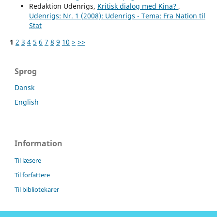
Redaktion Udenrigs,
Kritisk dialog med Kina?
,
Udenrigs: Nr. 1 (2008): Udenrigs - Tema: Fra Nation til
Stat
1
2
3
4
5
6
7
8
9
10
>
>>
Sprog
Dansk
English
Information
Til læsere
Til forfattere
Til bibliotekarer