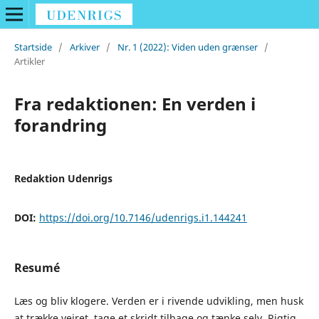
Startside
/
Arkiver
/
Nr. 1 (2022): Viden uden grænser
/
Artikler
Fra redaktionen: En verden i
forandring
Redaktion Udenrigs
DOI:
https://doi.org/10.7146/udenrigs.i1.144241
Resumé
Læs og bliv klogere. Verden er i rivende udvikling, men husk
at trække vejret, tage et skridt tilbage og tænke selv. Rigtig