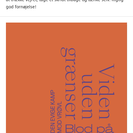
god fornøjelse!