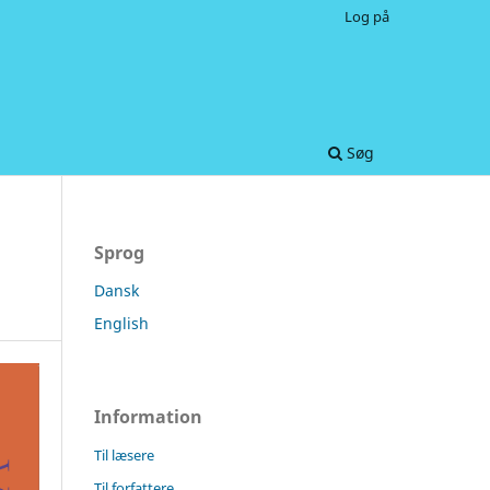
Log på
Søg
Sprog
Dansk
English
Information
Til læsere
Til forfattere