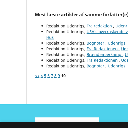
Mest læste artikler af samme forfatter(e
Redaktion Udenrigs,
Fra redaktion
,
Udenri
Redaktion Udenrigs,
USA’s overraskende 
Hus
Redaktion Udenrigs,
Bognoter
,
Udenrigs: 
Redaktion Udenrigs,
Fra Redaktionen
,
Ude
Redaktion Udenrigs,
Brændemærkning
,
U
Redaktion Udenrigs,
Fra Redaktionen
,
Ude
Redaktion Udenrigs,
Bognoter
,
Udenrigs: 
<<
<
5
6
7
8
9
10