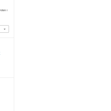
rden i
1
r