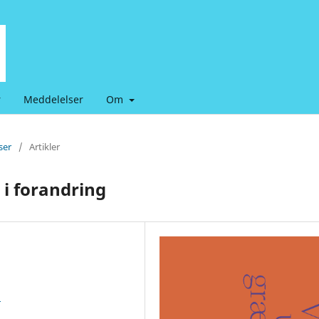
r
Meddelelser
Om
ser
/
Artikler
 i forandring
1