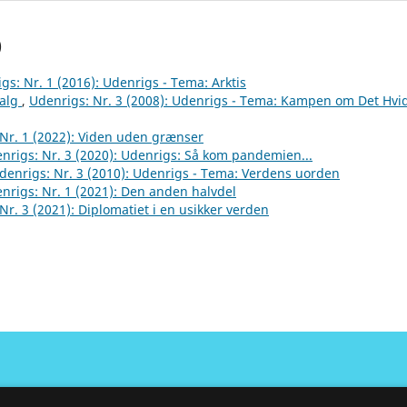
)
gs: Nr. 1 (2016): Udenrigs - Tema: Arktis
valg
,
Udenrigs: Nr. 3 (2008): Udenrigs - Tema: Kampen om Det Hvi
Nr. 1 (2022): Viden uden grænser
nrigs: Nr. 3 (2020): Udenrigs: Så kom pandemien...
denrigs: Nr. 3 (2010): Udenrigs - Tema: Verdens uorden
nrigs: Nr. 1 (2021): Den anden halvdel
Nr. 3 (2021): Diplomatiet i en usikker verden