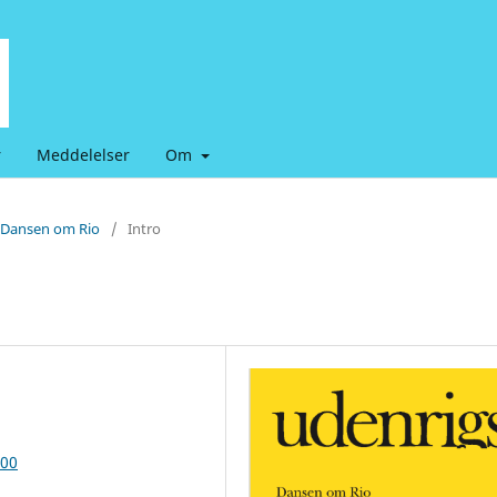
r
Meddelelser
Om
: Dansen om Rio
/
Intro
700