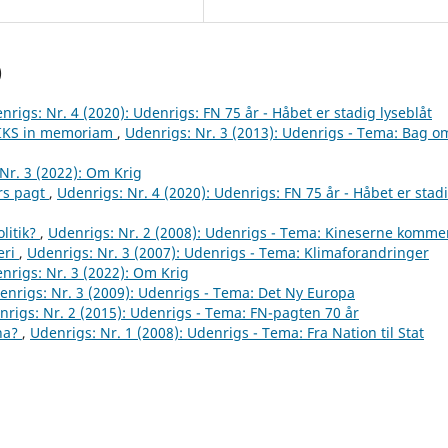
)
nrigs: Nr. 4 (2020): Udenrigs: FN 75 år - Håbet er stadig lyseblåt
RIKS in memoriam
,
Udenrigs: Nr. 3 (2013): Udenrigs - Tema: Bag o
Nr. 3 (2022): Om Krig
rs pagt
,
Udenrigs: Nr. 4 (2020): Udenrigs: FN 75 år - Håbet er stad
litik?
,
Udenrigs: Nr. 2 (2008): Udenrigs - Tema: Kineserne komme
eri
,
Udenrigs: Nr. 3 (2007): Udenrigs - Tema: Klimaforandringer
nrigs: Nr. 3 (2022): Om Krig
enrigs: Nr. 3 (2009): Udenrigs - Tema: Det Ny Europa
nrigs: Nr. 2 (2015): Udenrigs - Tema: FN-pagten 70 år
ina?
,
Udenrigs: Nr. 1 (2008): Udenrigs - Tema: Fra Nation til Stat