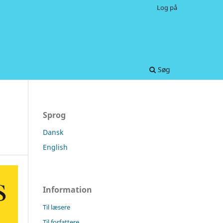
Log på
Søg
Sprog
Dansk
English
Information
Til læsere
Til forfattere