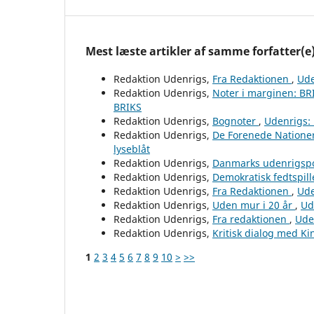
Mest læste artikler af samme forfatter(e
Redaktion Udenrigs,
Fra Redaktionen
,
Ude
Redaktion Udenrigs,
Noter i marginen: B
BRIKS
Redaktion Udenrigs,
Bognoter
,
Udenrigs: 
Redaktion Udenrigs,
De Forenede Natione
lyseblåt
Redaktion Udenrigs,
Danmarks udenrigspo
Redaktion Udenrigs,
Demokratisk fedtspill
Redaktion Udenrigs,
Fra Redaktionen
,
Ude
Redaktion Udenrigs,
Uden mur i 20 år
,
Ud
Redaktion Udenrigs,
Fra redaktionen
,
Ude
Redaktion Udenrigs,
Kritisk dialog med K
1
2
3
4
5
6
7
8
9
10
>
>>