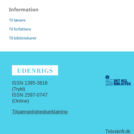
Information
Til læsere
Til forfattere
Til bibliotekarer
ISSN 1395-3818
(Trykt)
ISSN 2597-0747
(Online)
Tilgængelighedserklæring