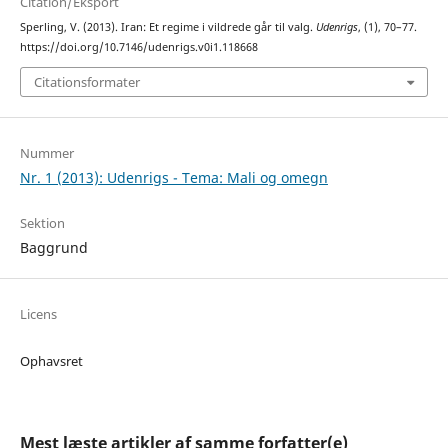
Citation/Eksport
Sperling, V. (2013). Iran: Et regime i vildrede går til valg.
Udenrigs
, (1), 70–77.
https://doi.org/10.7146/udenrigs.v0i1.118668
Citationsformater
Nummer
Nr. 1 (2013): Udenrigs - Tema: Mali og omegn
Sektion
Baggrund
Licens
Ophavsret
Mest læste artikler af samme forfatter(e)