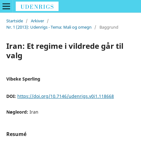
Startside
/
Arkiver
/
Nr. 1 (2013): Udenrigs - Tema: Mali og omegn
/
Baggrund
Iran: Et regime i vildrede går til
valg
Vibeke Sperling
DOI:
https://doi.org/10.7146/udenrigs.v0i1.118668
Nøgleord:
Iran
Resumé