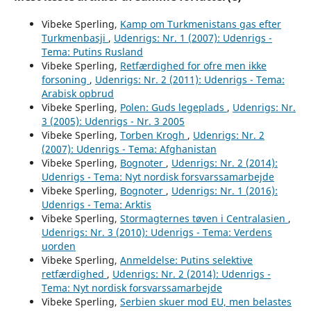
Vibeke Sperling,
Kamp om Turkmenistans gas efter
Turkmenbasji
,
Udenrigs: Nr. 1 (2007): Udenrigs -
Tema: Putins Rusland
Vibeke Sperling,
Retfærdighed for ofre men ikke
forsoning
,
Udenrigs: Nr. 2 (2011): Udenrigs - Tema:
Arabisk opbrud
Vibeke Sperling,
Polen: Guds legeplads
,
Udenrigs: Nr.
3 (2005): Udenrigs - Nr. 3 2005
Vibeke Sperling,
Torben Krogh
,
Udenrigs: Nr. 2
(2007): Udenrigs - Tema: Afghanistan
Vibeke Sperling,
Bognoter
,
Udenrigs: Nr. 2 (2014):
Udenrigs - Tema: Nyt nordisk forsvarssamarbejde
Vibeke Sperling,
Bognoter
,
Udenrigs: Nr. 1 (2016):
Udenrigs - Tema: Arktis
Vibeke Sperling,
Stormagternes tøven i Centralasien
,
Udenrigs: Nr. 3 (2010): Udenrigs - Tema: Verdens
uorden
Vibeke Sperling,
Anmeldelse: Putins selektive
retfærdighed
,
Udenrigs: Nr. 2 (2014): Udenrigs -
Tema: Nyt nordisk forsvarssamarbejde
Vibeke Sperling,
Serbien skuer mod EU, men belastes