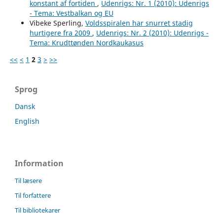
konstant af fortiden
,
Udenrigs: Nr. 1 (2010): Udenrigs
- Tema: Vestbalkan og EU
Vibeke Sperling,
Voldsspiralen har snurret stadig
hurtigere fra 2009
,
Udenrigs: Nr. 2 (2010): Udenrigs -
Tema: Krudttønden Nordkaukasus
<<
<
1
2
3
>
>>
Sprog
Dansk
English
Information
Til læsere
Til forfattere
Til bibliotekarer