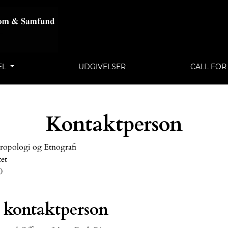
EL
UDGIVELSER
CALL FOR
Kontaktperson
tropologi og Etnografi
et
0
 kontaktperson