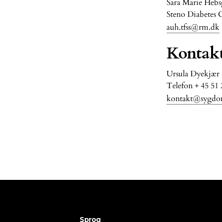
Sara Marie Hebs
Steno Diabetes 
auh.tfss@rm.dk
Kontakt
Ursula Dyekjær
Telefon
+ 45 51 
kontakt@sygdo
Sprog