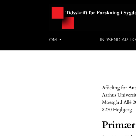
OM
INDSEND ARTIK
Afdeling for An
Aarhus Universit
Moesgård Allé 2
8270 Højbjerg
Primær