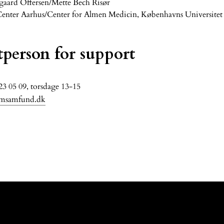
gaard Offersen/Mette Bech Risør
Center Aarhus/Center for Almen Medicin, Københavns Universitet
person for support
23 05 09, torsdage 13-15
msamfund.dk