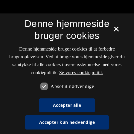
Sprog
Denne hjemmeside
Dansk
×
English
bruger cookies
Denne hjemmeside bruger cookies til at forbedre
brugeroplevelsen. Ved at bruge vores hjemmeside giver du
samtykke til alle cookies i overensstemmelse med vores
Tidsskrift for Forskning i Sygdom og Samfund
cookiepolitik.
Se vores cookiepolitik
ISSN 1604-3405 (Trykt)
ISSN 1904-7975 (Online)
Absolut nødvendige
Tilgængelighedserklæring
Hostet af
Det Kgl. Bibliotek
Accepter alle
Accepter kun nødvendige