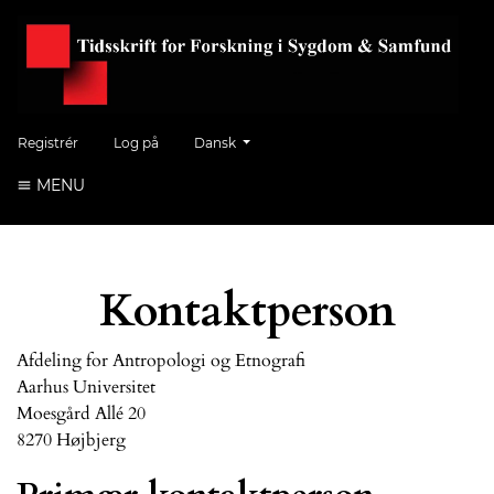
Skift sprog. Det aktuelle sprog er:
Registrér
Log på
Dansk
MENU
Kontaktperson
Afdeling for Antropologi og Etnografi
Aarhus Universitet
Moesgård Allé 20
8270 Højbjerg