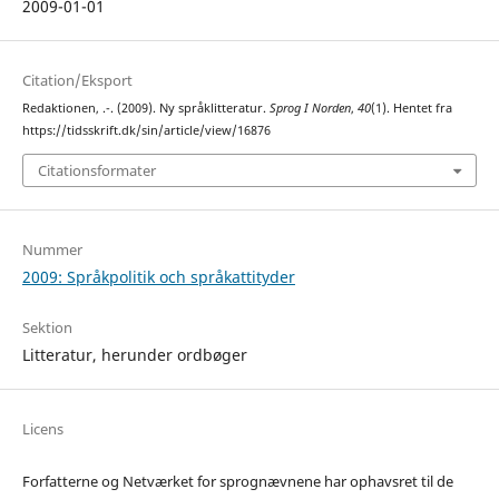
2009-01-01
Citation/Eksport
Redaktionen, .-. (2009). Ny språklitteratur.
Sprog I Norden
,
40
(1). Hentet fra
https://tidsskrift.dk/sin/article/view/16876
Citationsformater
Nummer
2009: Språkpolitik och språkattityder
Sektion
Litteratur, herunder ordbøger
Licens
Forfatterne og Netværket for sprognævnene har ophavsret til de