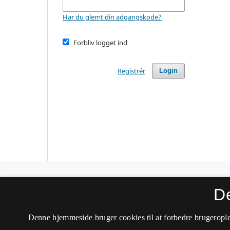
Har du glemt din adgangskode?
Forbliv logget ind
Registrér
Login
Sprog i Norden
D
ISSN 0108-8270 (Trykt)
Denne hjemmeside bruger cookies til at forbedre brugerople
ISSN 2246-1701 (Online)