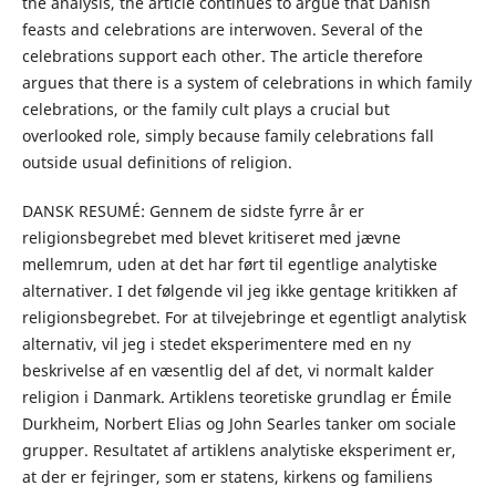
the analysis, the article continues to argue that Danish
feasts and celebrations are interwoven. Several of the
celebrations support each other. The article therefore
argues that there is a system of celebrations in which family
celebrations, or the family cult plays a crucial but
overlooked role, simply because family celebrations fall
outside usual definitions of religion.
DANSK RESUMÉ: Gennem de sidste fyrre år er
religionsbegrebet med blevet kritiseret med jævne
mellemrum, uden at det har ført til egentlige analytiske
alternativer. I det følgende vil jeg ikke gentage kritikken af
religionsbegrebet. For at tilvejebringe et egentligt analytisk
alternativ, vil jeg i stedet eksperimentere med en ny
beskrivelse af en væsentlig del af det, vi normalt kalder
religion i Danmark. Artiklens teoretiske grundlag er Émile
Durkheim, Norbert Elias og John Searles tanker om sociale
grupper. Resultatet af artiklens analytiske eksperiment er,
at der er fejringer, som er statens, kirkens og familiens