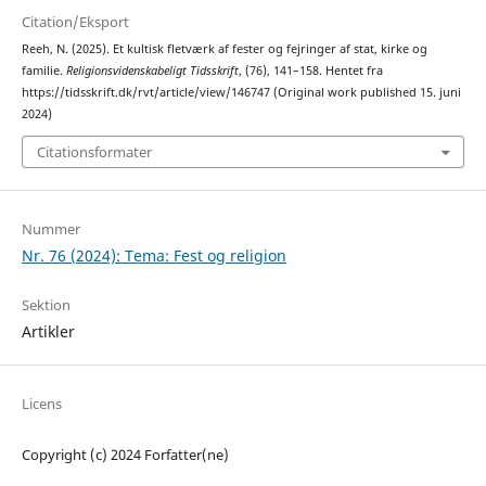
Citation/Eksport
Reeh, N. (2025). Et kultisk fletværk af fester og fejringer af stat, kirke og
familie.
Religionsvidenskabeligt Tidsskrift
, (76), 141–158. Hentet fra
https://tidsskrift.dk/rvt/article/view/146747 (Original work published 15. juni
2024)
Citationsformater
Nummer
Nr. 76 (2024): Tema: Fest og religion
Sektion
Artikler
Licens
Copyright (c) 2024 Forfatter(ne)