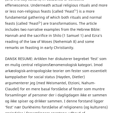
effervescence. Underneath actual religious rituals and more
1
or less non-religious feasts (called ‘Feast
’) is a more
fundamental gathering of which both rituals and normal
2
feasts (called ‘Feast
’) are transformations. The article
includes two narrative examples from the Hebrew Bible:
Hannah and the sacrifice in Shilo (1 Samuel 1) and Ezra’s
reading of the law of Moses (Nehemiah 8) and some
remarks on feasting in early Christianity.
DANSK RESUME: Artiklen her diskuterer begrebet ‘fest’ som
en mulig central religionsfænomenologisk kategori. Imod
arkæologisk-antropologiske teorier om fester som essentielt
kamppladser for social status (Hayden, Dietler)
argumenterer jeg (med Weismantel, Etzioni, Nahum-
Claudel) for en mere basal forståelse af fester som muntre
forsamlinger af personer der i dagligdagen ikke er sammen
og ikke spiser og drikker sammen. I denne forstand ligger
‘fest’ nær Durkheims forståelse af religionens (og kulturens)