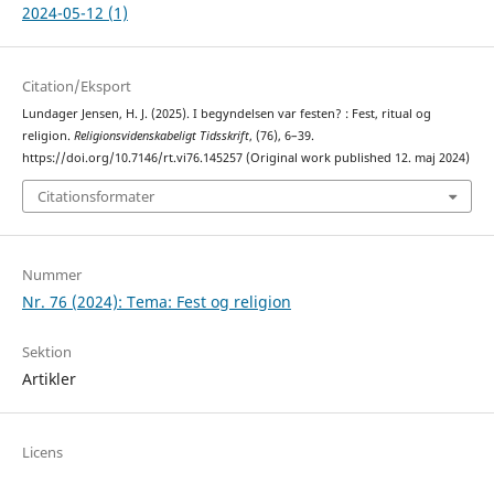
2024-05-12 (1)
Citation/Eksport
Lundager Jensen, H. J. (2025). I begyndelsen var festen? : Fest, ritual og
religion.
Religionsvidenskabeligt Tidsskrift
, (76), 6–39.
https://doi.org/10.7146/rt.vi76.145257 (Original work published 12. maj 2024)
Citationsformater
Nummer
Nr. 76 (2024): Tema: Fest og religion
Sektion
Artikler
Licens