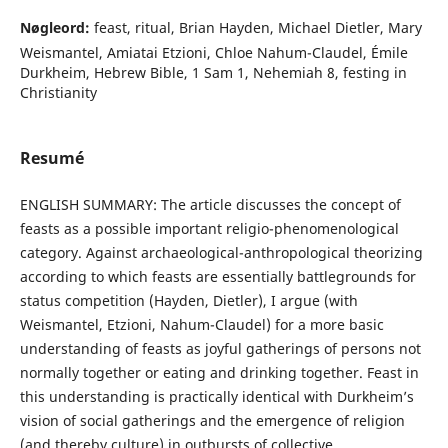
Nøgleord:
feast, ritual, Brian Hayden, Michael Dietler, Mary
Weismantel, Amiatai Etzioni, Chloe Nahum-Claudel, Émile
Durkheim, Hebrew Bible, 1 Sam 1, Nehemiah 8, festing in
Christianity
Resumé
ENGLISH SUMMARY: The article discusses the concept of
feasts as a possible important religio-phenomenological
category. Against archaeological-anthropological theorizing
according to which feasts are essentially battlegrounds for
status competition (Hayden, Dietler), I argue (with
Weismantel, Etzioni, Nahum-Claudel) for a more basic
understanding of feasts as joyful gatherings of persons not
normally together or eating and drinking together. Feast in
this understanding is practically identical with Durkheim’s
vision of social gatherings and the emergence of religion
(and thereby culture) in outbursts of collective