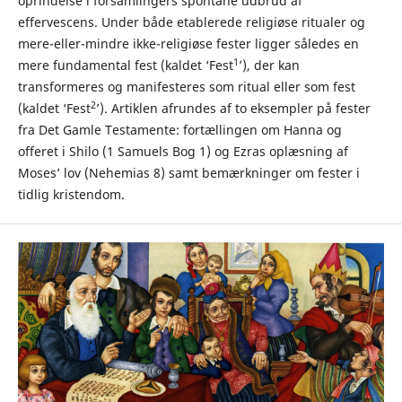
oprindelse i forsamlingers spontane udbrud af
effervescens. Under både etablerede religiøse ritualer og
mere-eller-mindre ikke-religiøse fester ligger således en
1
mere fundamental fest (kaldet ‘Fest
’), der kan
transformeres og manifesteres som ritual eller som fest
2
(kaldet ‘Fest
’). Artiklen afrundes af to eksempler på fester
fra Det Gamle Testamente: fortællingen om Hanna og
offeret i Shilo (1 Samuels Bog 1) og Ezras oplæsning af
Moses’ lov (Nehemias 8) samt bemærkninger om fester i
tidlig kristendom.