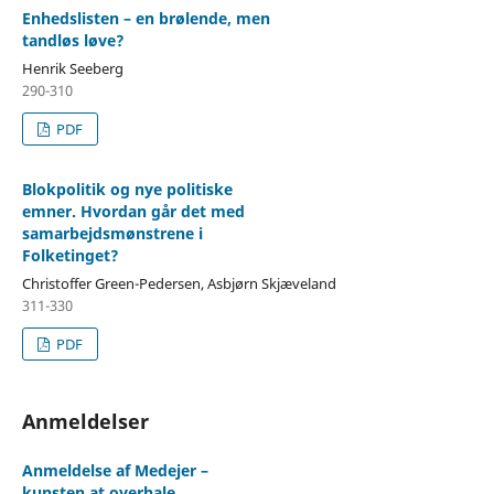
Enhedslisten – en brølende, men
tandløs løve?
Henrik Seeberg
290-310
PDF
Blokpolitik og nye politiske
emner. Hvordan går det med
samarbejdsmønstrene i
Folketinget?
Christoffer Green-Pedersen, Asbjørn Skjæveland
311-330
PDF
Anmeldelser
Anmeldelse af Medejer –
kunsten at overhale