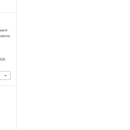
gaard-
moderne
s
226.