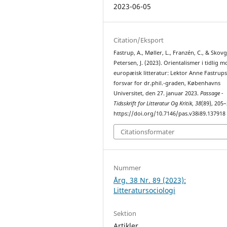
2023-06-05
Citation/Eksport
Fastrup, A., Møller, L., Franzén, C., & Skov
Petersen, J. (2023). Orientalismer i tidlig 
europæisk litteratur: Lektor Anne Fastrup
forsvar for dr.phil.-graden, Københavns
Universitet, den 27. januar 2023.
Passage -
Tidsskrift for Litteratur Og Kritik
,
38
(89), 205–
https://doi.org/10.7146/pas.v38i89.137918
Citationsformater
Nummer
Årg. 38 Nr. 89 (2023):
Litteratursociologi
Sektion
Artikler