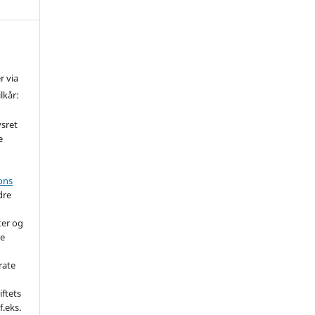
r via
lkår:
vsret
e
ons
dre
ter og
de
rate
iftets
f.eks.