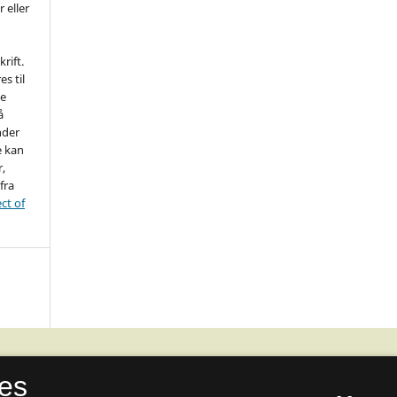
r eller
rift.
es til
ne
å
nder
e kan
r,
fra
ct of
es