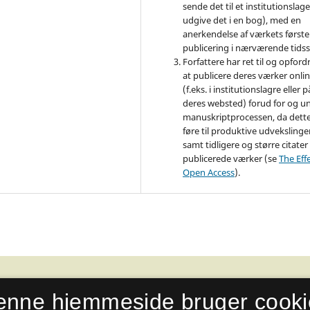
sende det til et institutionslage
udgive det i en bog), med en
anerkendelse af værkets første
publicering i nærværende tidssk
Forfattere har ret til og opfordr
at publicere deres værker onli
(f.eks. i institutionslagre eller p
deres websted) forud for og u
manuskriptprocessen, da dett
føre til produktive udvekslinge
samt tidligere og større citater 
publicerede værker (se
The Effe
Open Access
).
enne hjemmeside bruger cooki