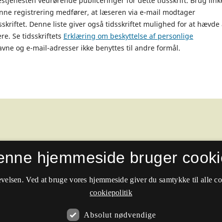
estjenesten vedrørende publiceringer for dette tidsskrift. Brug link
nne registrering medfører, at læseren via e-mail modtager
skriftet. Denne liste giver også tidsskriftet mulighed for at hævde 
ere. Se tidsskriftets
Erklæring om beskyttelse af personlige
avne og e-mail-adresser ikke benyttes til andre formål.
enne hjemmeside bruger cooki
velsen. Ved at bruge vores hjemmeside giver du samtykke til alle c
cookiepolitik
Absolut nødvendige