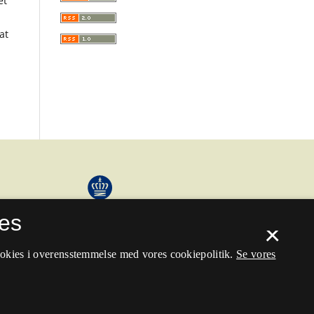
et
at
es
×
ookies i overensstemmelse med vores cookiepolitik.
Se vores