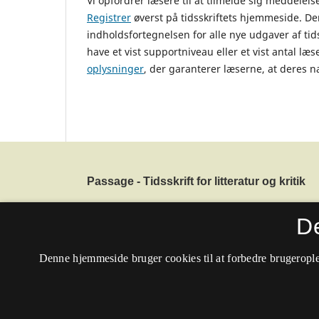
Vi opfordrer læsere til at tilmelde sig meddelels
Registrer
øverst på tidsskriftets hjemmeside. De
indholdsfortegnelsen for alle nye udgaver af tids
have et vist supportniveau eller et vist antal læs
oplysninger
, der garanterer læserne, at deres n
Passage - Tidsskrift for litteratur og kritik
ISSN 0901-8883 (Trykt)
D
ISSN 1904-7797 (Online)
Tilgængelighedserklæring
Denne hjemmeside bruger cookies til at forbedre brugerople