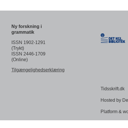
Ny forskning i
grammatik
ISSN 1902-1291
(Trykt)
ISSN 2446-1709
(Online)
Tilgængelighedserklæring