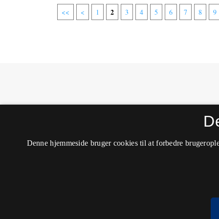
2
<<
<
1
3
4
5
6
7
8
9
MONA - Matematik- og Naturfagsdidaktik
D
ISSN 1604-8628 (Trykt)
ISSN 2245-8948 (Online)
Tilgængelighedserklæring
Denne hjemmeside bruger cookies til at forbedre brugerople