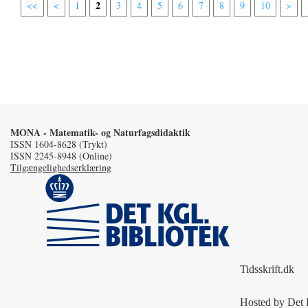
2
<<
<
1
3
4
5
6
7
8
9
10
>
MONA - Matematik- og Naturfagsdidaktik
ISSN 1604-8628 (Trykt)
ISSN 2245-8948 (Online)
Tilgængelighedserklæring