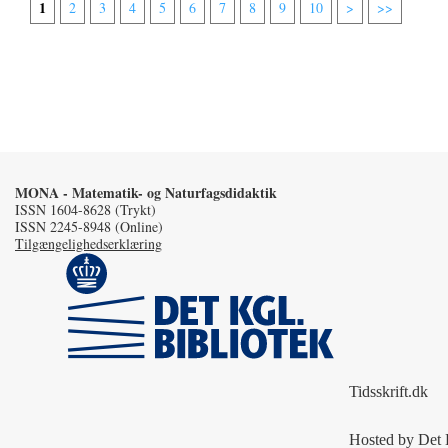
1
2
3
4
5
6
7
8
9
10
>
>>
MONA - Matematik- og Naturfagsdidaktik
ISSN 1604-8628 (Trykt)
ISSN 2245-8948 (Online)
Tilgængelighedserklæring