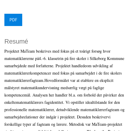
PDF
Resumé
Projektet MaTeam beskrives med fokus på et toårigt forsøg hvor
matematiklærerne på4.-6. klassetrin på fire skoler i Silkeborg Kommune
samarbejdede med forfatterne. Projektet handledeom udvikling af
matematiklærerkompetencer med fokus på samarbejdet i de fire skolers
matematiklærerfagteam.Hovedformålet var at etablere en eksplicit
målstyret matematikundervisning medsærlig vægt på faglige
kompetencemål. Analysen her handler bl.a. om forhold der påvirker den
enkeltematematiklærers fagidentitet. Vi opstiller idealtilstande for den
professionelle matematiklærer, detudviklende matematiklærerfagteam og
samarbejdsrelationer der indgår i projektet. Desuden beskrivervi
forskellige typer af fagteam og lærere. Metodisk var MaTeam-projektet