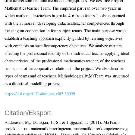
struktureret som en didaktiskmodelleringsproces. We describe Project
Mathematics teacher Team. The empirical part ran over two years in
which mathematicsteachers in grades 4‑6 from four schools cooperated
with the authors in developing didacticalteacher competencies through
focusing on cooperation in four subject teams. The main purpose wasto
establish a teaching approach explicitly guided by learning objectives,
with emphasis on specificcompetency objectives. We analyze matters
affecting the professional identity of the individual teacher,applying ideal
characteristics: of the professional mathematics teacher, of the teachers’
teams, and ofthe cooperative relations in the project. We also describe
types of teams and of teachers. Methodologically,MaTeam was structured
as a didactical modelling process.
https://doi.org/10.7146/mona.v0i3.36099
Citation/Eksport
Andreasen, M., Damkjær, H. S., & Højgaard, T. (2011). MaTeam-
projektet – om matematiklærerfagteam, matematiklærerkompetencer og
didaktisk modellering.
MONA - Matematik- Og Naturfagsdidaktik
, (3).