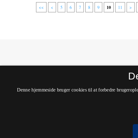
10
<<
<
5
6
7
8
9
11
>
MONA - Matematik- og Naturfagsdidaktik
D
ISSN 1604-8628 (Trykt)
ISSN 2245-8948 (Online)
Tilgængelighedserklæring
Denne hjemmeside bruger cookies til at forbedre brugerople