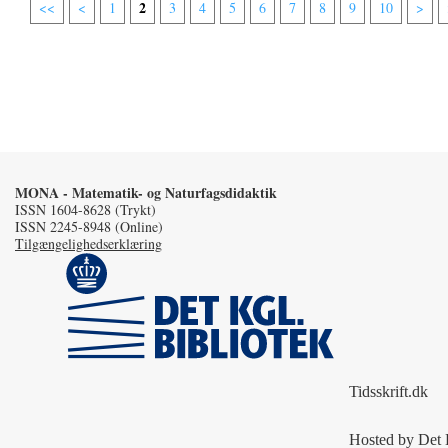
2
<<
<
1
3
4
5
6
7
8
9
10
>
MONA - Matematik- og Naturfagsdidaktik
ISSN 1604-8628 (Trykt)
ISSN 2245-8948 (Online)
Tilgængelighedserklæring