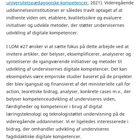
universitetspædagogiske kompetencer
, 2021). Videregående
uddannelsesinstitutioner er således travlt optaget af at
indhente viden om, etablere, kvalitetssikre og evaluere
initiativer og udvikle metoder, der støtter undervisernes
udvikling af digitale kompetencer.
I LOM #27 ønsker vi at sætte fokus på dette arbejde ved at
invitere artikler, der belyser, eksemplificerer, analyserer og
syntetiserer de igangværende initiativer og metoder til
udvikling af undervisernes digitale kompetencer. Det kan
eksempelvis være empiriske studier baseret på de projekter
der blev igangsat og finansieret af det ministerielle call for
action, teoretiske bidrag, analyser, konkrete cases m.v., der
belyser kompetenceudvikling af underviseres viden,
færdigheder og kompetencer i brug af digital
læringsteknologi og teknologistøttet undervisning på de
videregående uddannelser. Vi er ligeledes interesserede i
bidrag, der omhandler udvikling af underviseres
fagdidaktiske digitale kompetencer.