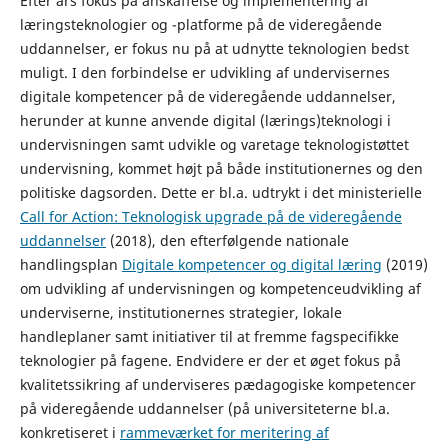
Efter års fokus på anskaffelse og implementering af
læringsteknologier og -platforme på de videregående
uddannelser, er fokus nu på at udnytte teknologien bedst
muligt. I den forbindelse er udvikling af undervisernes
digitale kompetencer på de videregående uddannelser,
herunder at kunne anvende digital (lærings)teknologi i
undervisningen samt udvikle og varetage teknologistøttet
undervisning, kommet højt på både institutionernes og den
politiske dagsorden. Dette er bl.a. udtrykt i det ministerielle
Call for Action: Teknologisk upgrade på de videregående
uddannelser
(2018), den efterfølgende nationale
handlingsplan
Digitale kompetencer og digital læring
(2019)
om udvikling af undervisningen og kompetenceudvikling af
underviserne, institutionernes strategier, lokale
handleplaner samt initiativer til at fremme fagspecifikke
teknologier på fagene. Endvidere er der et øget fokus på
kvalitetssikring af underviseres pædagogiske kompetencer
på videregående uddannelser (på universiteterne bl.a.
konkretiseret i
rammeværket for meritering af