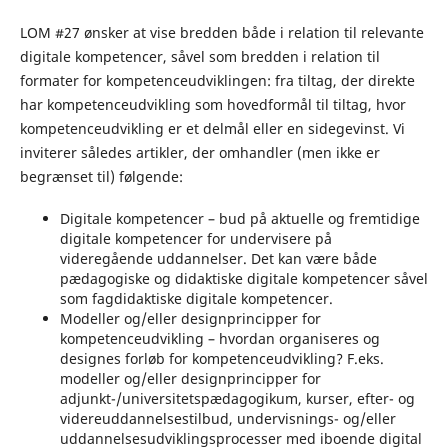
LOM #27 ønsker at vise bredden både i relation til relevante
digitale kompetencer, såvel som bredden i relation til
formater for kompetenceudviklingen: fra tiltag, der direkte
har kompetenceudvikling som hovedformål til tiltag, hvor
kompetenceudvikling er et delmål eller en sidegevinst. Vi
inviterer således artikler, der omhandler (men ikke er
begrænset til) følgende:
Digitale kompetencer – bud på aktuelle og fremtidige
digitale kompetencer for undervisere på
videregående uddannelser. Det kan være både
pædagogiske og didaktiske digitale kompetencer såvel
som fagdidaktiske digitale kompetencer.
Modeller og/eller designprincipper for
kompetenceudvikling – hvordan organiseres og
designes forløb for kompetenceudvikling? F.eks.
modeller og/eller designprincipper for
adjunkt-/universitetspædagogikum, kurser, efter- og
videreuddannelsestilbud, undervisnings- og/eller
uddannelsesudviklingsprocesser med iboende digital