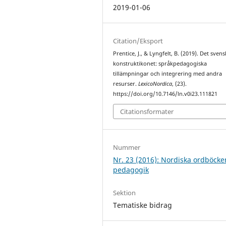
2019-01-06
Citation/Eksport
Prentice, J., & Lyngfelt, B. (2019). Det sven
konstruktikonet: språkpedagogiska
tillämpningar och integrering med andra
resurser.
LexicoNordica
, (23).
https://doi.org/10.7146/ln.v0i23.111821
Citationsformater
Nummer
Nr. 23 (2016): Nordiska ordböcke
pedagogik
Sektion
Tematiske bidrag