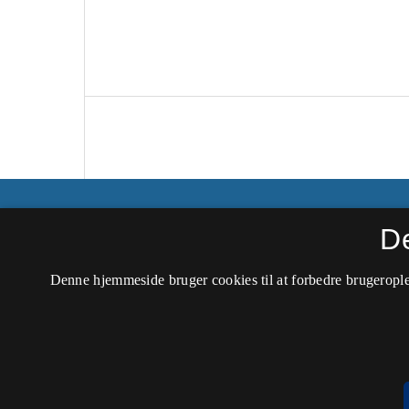
LexicoNordica
D
ISSN 0805-2735 (Trykt)
Denne hjemmeside bruger cookies til at forbedre brugerople
ISSN 1891-2206 (Online)
Tilgængelighedserklæring