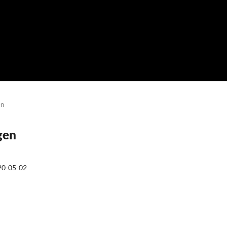
en
gen
20-05-02