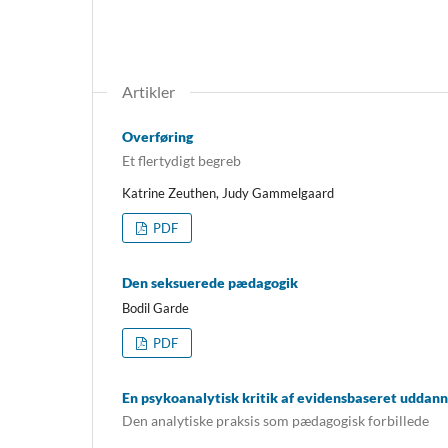
Artikler
Overføring
Et flertydigt begreb
Katrine Zeuthen, Judy Gammelgaard
PDF
Den seksuerede pædagogik
Bodil Garde
PDF
En psykoanalytisk kritik af evidensbaseret uddann
Den analytiske praksis som pædagogisk forbillede