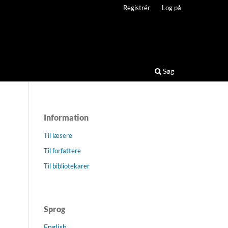
Registrér
Log på
Søg
Information
Til læsere
Til forfattere
Til bibliotekarer
Sprog
English