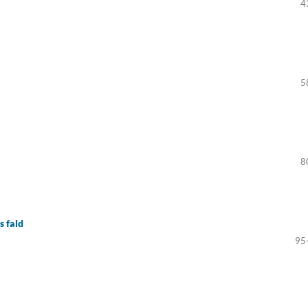
4
5
8
s fald
95