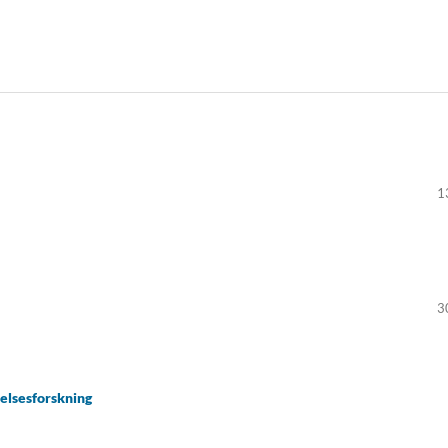
1
3
elsesforskning