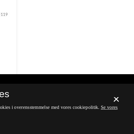
-119
es
×
ookies i overensstemmelse med vores cookiepolitik.
Se vores