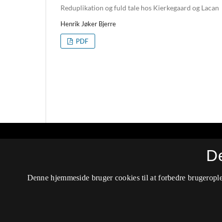
Reduplikation og fuld tale hos Kierkegaard og Lacan
Henrik Jøker Bjerre
PDF
Lamella - Tidsskrift for teoretisk psykoanal
D
ISSN 2445-8074 (Trykt)
Denne hjemmeside bruger cookies til at forbedre brugerople
ISSN 2596-769X (Online)
Tilgængelighedserklæring