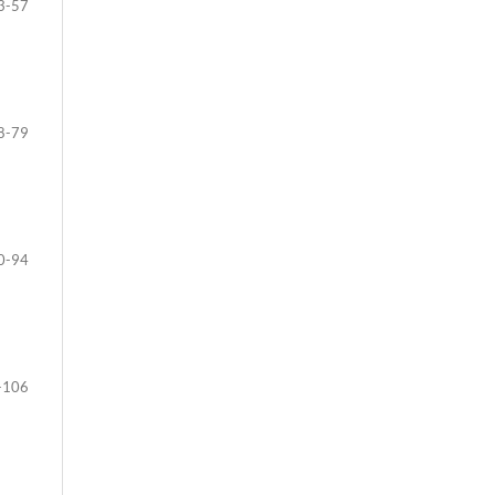
3-57
8-79
0-94
-106