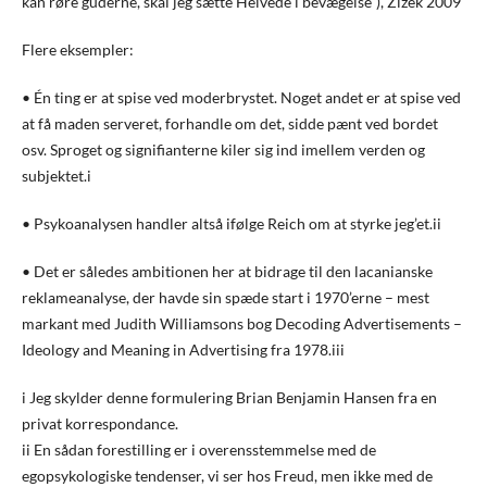
kan røre guderne, skal jeg sætte Helvede i bevægelse”), Žižek 2009
Flere eksempler:
• Én ting er at spise ved moderbrystet. Noget andet er at spise ved
at få maden serveret, forhandle om det, sidde pænt ved bordet
osv. Sproget og signifianterne kiler sig ind imellem verden og
subjektet.i
• Psykoanalysen handler altså ifølge Reich om at styrke jeg’et.ii
• Det er således ambitionen her at bidrage til den lacanianske
reklameanalyse, der havde sin spæde start i 1970’erne – mest
markant med Judith Williamsons bog Decoding Advertisements –
Ideology and Meaning in Advertising fra 1978.iii
i Jeg skylder denne formulering Brian Benjamin Hansen fra en
privat korrespondance.
ii En sådan forestilling er i overensstemmelse med de
egopsykologiske tendenser, vi ser hos Freud, men ikke med de