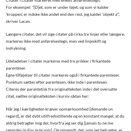
Citater i citater markeres med enkelt anførelsestegn.
For eksempel: ”[D]et, som er under tøjet, og som vi kalder
’kroppen’, er måske ikke andet end den rest, jeg kalder ’objekt a’”,
skriver Lacan.
Længere citater, det vil sige citater på cirka tre linjer eller længere,
markeres ikke med anførelsestegn, men ved linjeskift og
indrykning.
Udeladelser i citater markeres med tre prikker i firkantede
parenteser.
Egne tilføjelser til citater markeres også i firkantede parenteser.
Punktum sættes efter parentesen, ikke inde i parentesen.
Citeres der parantetisk fra originalteksten inde i det oversatte
citat, sættes originalteksten i kursiv sådan her:
Når jeg i kærligheden kræver opmærksomhed [demande un
regard], er det dybt utilfredsstillende og en konstant mangel, at du
aldrig betragter mig der, hvorfra jeg ser dig [jamais tu ne me
regardes là d’ou je te vois]. Og omvendt: det, som jeg betragter, er