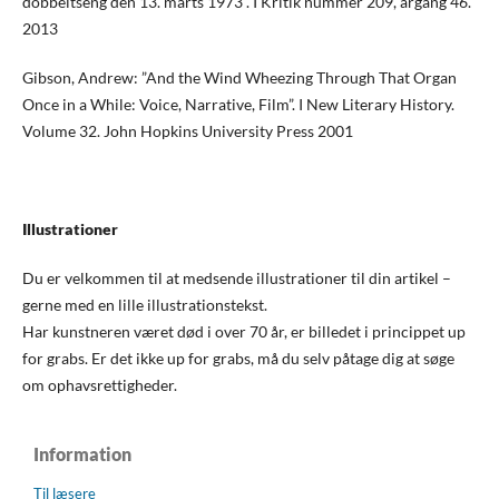
dobbeltseng den 13. marts 1973”. I Kritik nummer 209, årgang 46.
2013
Gibson, Andrew: ”And the Wind Wheezing Through That Organ
Once in a While: Voice, Narrative, Film”. I New Literary History.
Volume 32. John Hopkins University Press 2001
Illustrationer
Du er velkommen til at medsende illustrationer til din artikel –
gerne med en lille illustrationstekst.
Har kunstneren været død i over 70 år, er billedet i princippet up
for grabs. Er det ikke up for grabs, må du selv påtage dig at søge
om ophavsrettigheder.
Information
Til læsere