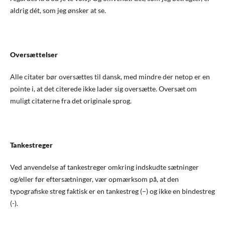
aldrig dét, som jeg ønsker at se.
Oversættelser
Alle citater bør oversættes til dansk, med mindre der netop er en
pointe i, at det citerede ikke lader sig oversætte. Oversæt om
muligt citaterne fra det originale sprog.
Tankestreger
Ved anvendelse af tankestreger omkring indskudte sætninger
og/eller før eftersætninger, vær opmærksom på, at den
typografiske streg faktisk er en tankestreg (–) og ikke en bindestreg
(-).