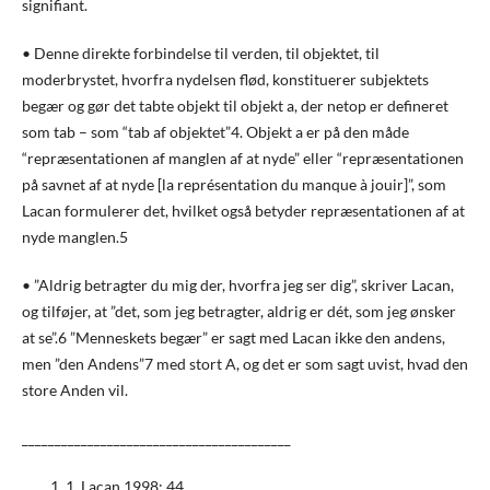
signifiant.
• Denne direkte forbindelse til verden, til objektet, til
moderbrystet, hvorfra nydelsen flød, konstituerer subjektets
begær og gør det tabte objekt til objekt a, der netop er defineret
som tab – som “tab af objektet”4. Objekt a er på den måde
“repræsentationen af manglen af at nyde” eller “repræsentationen
på savnet af at nyde [la représentation du manque à jouir]”, som
Lacan formulerer det, hvilket også betyder repræsentationen af at
nyde manglen.5
• ”Aldrig betragter du mig der, hvorfra jeg ser dig”, skriver Lacan,
og tilføjer, at ”det, som jeg betragter, aldrig er dét, som jeg ønsker
at se”.6 ”Menneskets begær” er sagt med Lacan ikke den andens,
men ”den Andens”7 med stort A, og det er som sagt uvist, hvad den
store Anden vil.
_________________________________________
1 Lacan 1998: 44