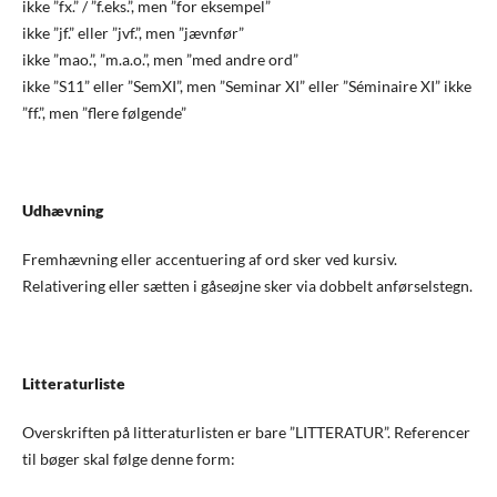
ikke ”fx.” / ”f.eks.”, men ”for eksempel”
ikke ”jf.” eller ”jvf.”, men ”jævnfør”
ikke ”mao.”, ”m.a.o.”, men ”med andre ord”
ikke ”S11” eller ”SemXI”, men ”Seminar XI” eller ”Séminaire XI” ikke
”ff.”, men ”flere følgende”
Udhævning
Fremhævning eller accentuering af ord sker ved kursiv.
Relativering eller sætten i gåseøjne sker via dobbelt anførselstegn.
Litteraturliste
Overskriften på litteraturlisten er bare ”LITTERATUR”. Referencer
til bøger skal følge denne form: