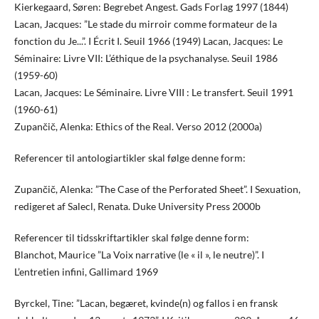
Kierkegaard, Søren: Begrebet Angest. Gads Forlag 1997 (1844)
Lacan, Jacques: ”Le stade du mirroir comme formateur de la
fonction du Je...”. I Écrit I. Seuil 1966 (1949) Lacan, Jacques: Le
Séminaire: Livre VII: L’éthique de la psychanalyse. Seuil 1986
(1959-60)
Lacan, Jacques: Le Séminaire. Livre VIII : Le transfert. Seuil 1991
(1960-61)
Zupančič, Alenka: Ethics of the Real. Verso 2012 (2000a)
Referencer til antologiartikler skal følge denne form:
Zupančič, Alenka: ”The Case of the Perforated Sheet”. I Sexuation,
redigeret af Salecl, Renata. Duke University Press 2000b
Referencer til tidsskriftartikler skal følge denne form:
Blanchot, Maurice ”La Voix narrative (le « il », le neutre)”. I
L’entretien infini, Gallimard 1969
Byrckel, Tine: ”Lacan, begæret, kvinde(n) og fallos i en fransk