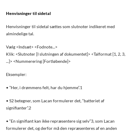
Henvisninger til sidetal
Henvisninger til sidetal sættes som slutnoter indikeret med
almindelige tal.
Vælg <Indsæt> <Fodnote...>
Klik: <Slutnoter [I slutningen af dokumentet]> <Talformat [1, 2, 3,
...]> <Nummerering [Fortløbende]>
Eksempler:
• ”Her, i drømmens felt, har du hjemme”.1
• S2 betegner, som Lacan formulerer det, “batteriet af
signifianter”.2
• “En signifiant kan ikke repræsentere sig selv”3, som Lacan
formulerer det, og derfor må den repræsenteres af en anden