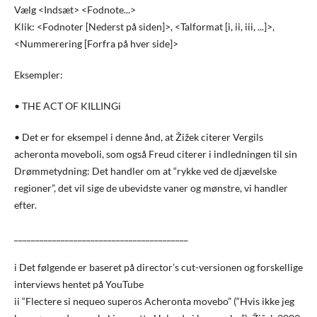
Vælg <Indsæt> <Fodnote...>
Klik: <Fodnoter [Nederst på siden]>, <Talformat [i, ii, iii, ...]>,
<Nummerering [Forfra på hver side]>
Eksempler:
• THE ACT OF KILLINGi
• Det er for eksempel i denne ånd, at Žižek citerer Vergils
acheronta moveboIi, som også Freud citerer i indledningen til sin
Drømmetydning: Det handler om at “rykke ved de djævelske
regioner”, det vil sige de ubevidste vaner og mønstre, vi handler
efter.
_________________________________________
i Det følgende er baseret på director’s cut-versionen og forskellige
interviews hentet på YouTube
ii “Flectere si nequeo superos Acheronta movebo” (“Hvis ikke jeg