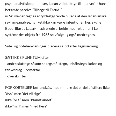
psykoanalytiske tendenser, Lacan ville tilbage til – Jævnfør hans
berømte parole: “Tilbage til Freud!”
iii Skulle der tegnes et fyldestgørende billede af den lacanianske
reklameanalyse, hvilket ikke kan være intentionen her, skulle
Baudrillards Lacan-inspirerede arbejde med reklamen i Le
système des objets fra 1968 selvfølgelig også medregnes.
Side- og notehenvisninger placeres altid efter tegnsætning.
SÆT IKKE PUNKTUM efter
- andre sluttegn såsom spørgsmålstegn, udråbstegn, kolon og
tankestreg. - romertal
- overskrifter
FORKORTELSER bør undgås, med mindre det er del af stilen: ikke
”dvs.”, men ”det vil sige”
ikke ”bl.a.”, men ”blandt andet”
ikke ”m.fl.”, men ”med flere”