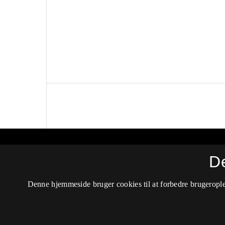
Lamella - Tidsskrift for teoretisk psykoanal
D
ISSN 2445-8074 (Trykt)
Denne hjemmeside bruger cookies til at forbedre brugerople
ISSN 2596-769X (Online)
Tilgængelighedserklæring