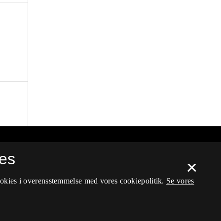
es
×
ookies i overensstemmelse med vores cookiepolitik.
Se vores