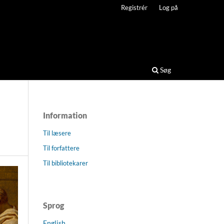
Registrér
Log på
Søg
Information
Til læsere
Til forfattere
Til bibliotekarer
Sprog
English