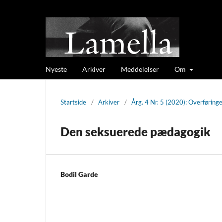
Nyeste
Arkiver
Meddelelser
Om
Startside
/
Arkiver
/
Årg. 4 Nr. 5 (2020): Overføring
Den seksuerede pædagogik
Bodil Garde