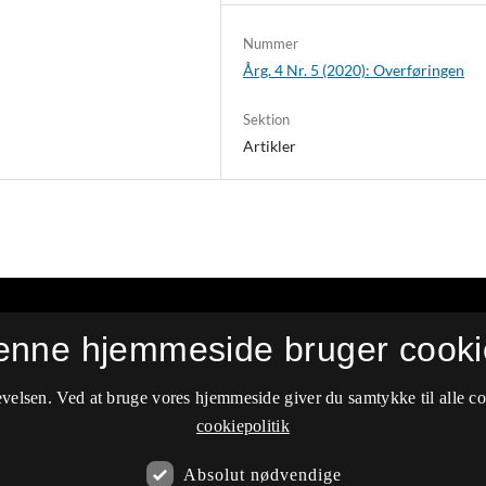
Nummer
Årg. 4 Nr. 5 (2020): Overføringen
Sektion
Artikler
yse
enne hjemmeside bruger cooki
velsen. Ved at bruge vores hjemmeside giver du samtykke til alle c
cookiepolitik
Absolut nødvendige