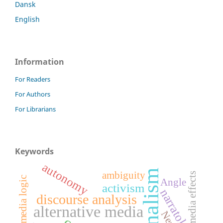
Dansk
English
Information
For Readers
For Authors
For Librarians
Keywords
autonomy
journalism
ambiguity
media effects
media logic
Angle
activism
narratology
discourse analysis
alternative media
News