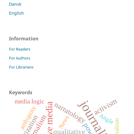
Dansk
English
Information
For Readers
For Authors
For Librarians
Keywords
activism
journalism
media logic
narratology
ambiguity
Angle
mediatization
News
power
qualitative