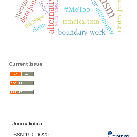
alternative media
data journalism
Critical journalism
focus
sources
#MeToo
autonomy
message
technical term
claim
boundary work
Current Issue
Journalistica
ISSN 1901-6220