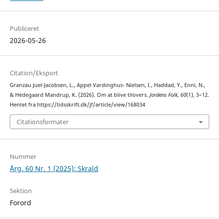
Publiceret
2026-05-26
Citation/Eksport
Granzau Juel-Jacobsen, L., Appel Vardinghus- Nielsen, I., Haddad, Y., Enni, N.,
& Hedegaard Mandrup, K. (2026). Om at blive tilovers.
Jordens Folk
,
60
(1), 3–12.
Hentet fra https://tidsskrift.dk/jf/article/view/168034
Citationsformater
Nummer
Årg. 60 Nr. 1 (2025): Skrald
Sektion
Forord