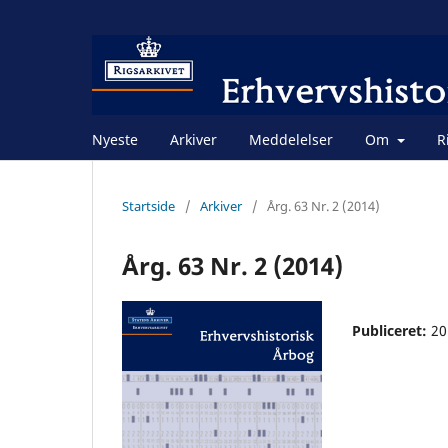
Nyeste
Arkiver
Meddelelser
Om
R
Startside
/
Arkiver
/
Årg. 63 Nr. 2 (2014)
Årg. 63 Nr. 2 (2014)
Publiceret:
20