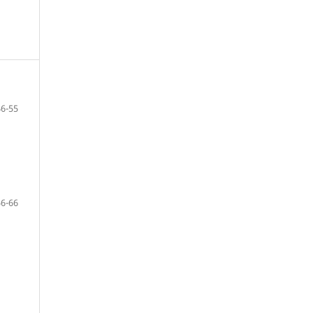
46-55
56-66