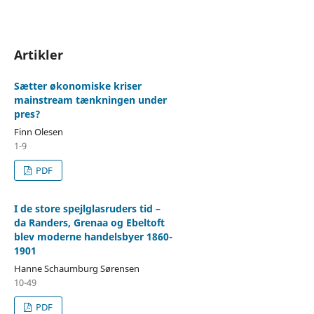
Artikler
Sætter økonomiske kriser
mainstream tænkningen under
pres?
Finn Olesen
1-9
PDF
I de store spejlglasruders tid –
da Randers, Grenaa og Ebeltoft
blev moderne handelsbyer 1860-
1901
Hanne Schaumburg Sørensen
10-49
PDF